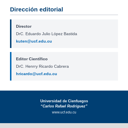
Dirección editorial
Director
DrC. Eduardo Julio López Bastida
kuten@ucf.edu.cu
Editor Científico
DrC. Henrry Ricardo Cabrera
hricardo@ucf.edu.cu
Universidad de Cienfuegos
“Carlos Rafael Rodríguez”
www.ucf.edu.cu