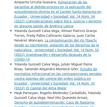
Amparito Urrutia Guevara,
Vulneración de las
garantías al debido proceso en la aplicación del
procedimiento directo en el Cantón Santo domingo en
Ecuador
,
Universidad y Sociedad: Vol. 14 Núm. S4
(2022): Consideraciones sobre ética, justicia y derecho
en algunos países de América Latina
Yolanda Guissell Calva Vega, Vilman Patricio Granja
Torres, Fredy Pablo Cañizares Galarza, Juan Carlos
Nevárez Moncayo,
La contaminación del río Ttoachi
desde su nacimiento, violación de los derechos de la
naturaleza
,
Universidad y Sociedad: Vol. 14 Núm. S3
(2022): Investigación y desarrollo después de la
COVID-19
Yolanda Guissell Calva Vega, Julián Miguel Pazos
Rivas, Salomón Alejandro Montecé Giler,
Estudio de
normativa infraccional en las contravenciones penales
contra agentes del control del orden público en
Ecuador
,
Universidad y Sociedad: Vol. 14 Núm. S5
(2022): El Capital del Alma Mater
Hayk Paronyan, Rogelio Meléndez Carballido, Yolanda
Guissell Calva Vega, Ned Vito Quevedo Arnaiz,
Derecho de autodeterminación: Caso de Nagorno-