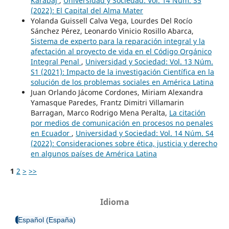
Karabaj
,
Universidad y Sociedad: Vol. 14 Núm. S5
(2022): El Capital del Alma Mater
Yolanda Guissell Calva Vega, Lourdes Del Rocío
Sánchez Pérez, Leonardo Vinicio Rosillo Abarca,
Sistema de experto para la reparación integral y la
afectación al proyecto de vida en el Código Orgánico
Integral Penal
,
Universidad y Sociedad: Vol. 13 Núm.
S1 (2021): Impacto de la investigación Científica en la
solución de los problemas sociales en América Latina
Juan Orlando Jácome Cordones, Miriam Alexandra
Yamasque Paredes, Frantz Dimitri Villamarin
Barragan, Marco Rodrigo Mena Peralta,
La citación
por medios de comunicación en procesos no penales
en Ecuador
,
Universidad y Sociedad: Vol. 14 Núm. S4
(2022): Consideraciones sobre ética, justicia y derecho
en algunos países de América Latina
1
2
>
>>
Idioma
Español (España)