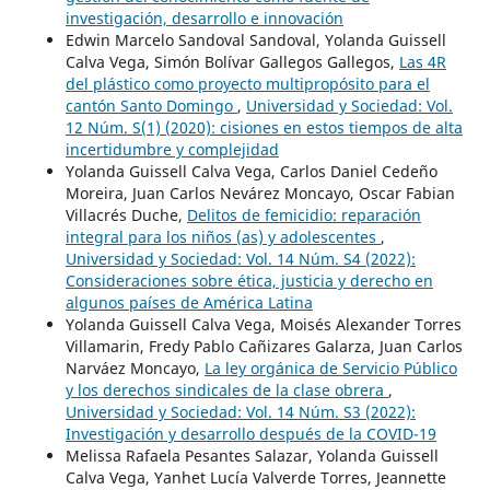
investigación, desarrollo e innovación
Edwin Marcelo Sandoval Sandoval, Yolanda Guissell
Calva Vega, Simón Bolívar Gallegos Gallegos,
Las 4R
del plástico como proyecto multipropósito para el
cantón Santo Domingo
,
Universidad y Sociedad: Vol.
12 Núm. S(1) (2020): cisiones en estos tiempos de alta
incertidumbre y complejidad
Yolanda Guissell Calva Vega, Carlos Daniel Cedeño
Moreira, Juan Carlos Nevárez Moncayo, Oscar Fabian
Villacrés Duche,
Delitos de femicidio: reparación
integral para los niños (as) y adolescentes
,
Universidad y Sociedad: Vol. 14 Núm. S4 (2022):
Consideraciones sobre ética, justicia y derecho en
algunos países de América Latina
Yolanda Guissell Calva Vega, Moisés Alexander Torres
Villamarin, Fredy Pablo Cañizares Galarza, Juan Carlos
Narváez Moncayo,
La ley orgánica de Servicio Público
y los derechos sindicales de la clase obrera
,
Universidad y Sociedad: Vol. 14 Núm. S3 (2022):
Investigación y desarrollo después de la COVID-19
Melissa Rafaela Pesantes Salazar, Yolanda Guissell
Calva Vega, Yanhet Lucía Valverde Torres, Jeannette