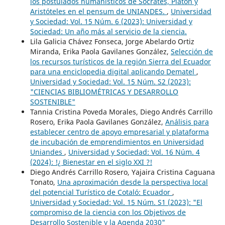
los postulados humanísticos de Sócrates, Platón y
Aristóteles en el pensum de UNIANDES.
,
Universidad
y Sociedad: Vol. 15 Núm. 6 (2023): Universidad y
Sociedad: Un año más al servicio de la ciencia.
Lila Galicia Chávez Fonseca, Jorge Abelardo Ortiz
Miranda, Erika Paola Gavilanes González,
Selección de
los recursos turísticos de la región Sierra del Ecuador
para una enciclopedia digital aplicando Dematel
,
Universidad y Sociedad: Vol. 15 Núm. S2 (2023):
"CIENCIAS BIBLIOMÉTRICAS Y DESARROLLO
SOSTENIBLE"
Tannia Cristina Poveda Morales, Diego Andrés Carrillo
Rosero, Erika Paola Gavilanes González,
Análisis para
establecer centro de apoyo empresarial y plataforma
de incubación de emprendimientos en Universidad
Uniandes
,
Universidad y Sociedad: Vol. 16 Núm. 4
(2024): !¿ Bienestar en el siglo XXI ?!
Diego Andrés Carrillo Rosero, Yajaira Cristina Caguana
Tonato,
Una aproximación desde la perspectiva local
del potencial Turístico de Cotaló: Ecuador
,
Universidad y Sociedad: Vol. 15 Núm. S1 (2023): "El
compromiso de la ciencia con los Objetivos de
Desarrollo Sostenible y la Agenda 2030"