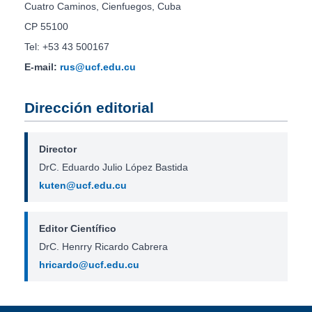
Cuatro Caminos, Cienfuegos, Cuba
CP 55100
Tel: +53 43 500167
E-mail:
rus@ucf.edu.cu
Dirección editorial
Director
DrC. Eduardo Julio López Bastida
kuten@ucf.edu.cu
Editor Científico
DrC. Henrry Ricardo Cabrera
hricardo@ucf.edu.cu