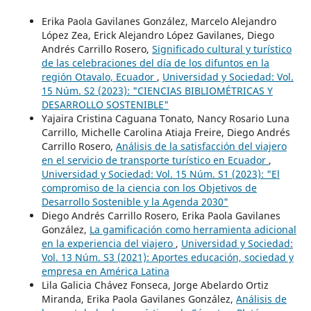
Erika Paola Gavilanes González, Marcelo Alejandro
López Zea, Erick Alejandro López Gavilanes, Diego
Andrés Carrillo Rosero,
Significado cultural y turístico
de las celebraciones del día de los difuntos en la
región Otavalo, Ecuador
,
Universidad y Sociedad: Vol.
15 Núm. S2 (2023): "CIENCIAS BIBLIOMÉTRICAS Y
DESARROLLO SOSTENIBLE"
Yajaira Cristina Caguana Tonato, Nancy Rosario Luna
Carrillo, Michelle Carolina Atiaja Freire, Diego Andrés
Carrillo Rosero,
Análisis de la satisfacción del viajero
en el servicio de transporte turístico en Ecuador
,
Universidad y Sociedad: Vol. 15 Núm. S1 (2023): "El
compromiso de la ciencia con los Objetivos de
Desarrollo Sostenible y la Agenda 2030"
Diego Andrés Carrillo Rosero, Erika Paola Gavilanes
González,
La gamificación como herramienta adicional
en la experiencia del viajero
,
Universidad y Sociedad:
Vol. 13 Núm. S3 (2021): Aportes educación, sociedad y
empresa en América Latina
Lila Galicia Chávez Fonseca, Jorge Abelardo Ortiz
Miranda, Erika Paola Gavilanes González,
Análisis de