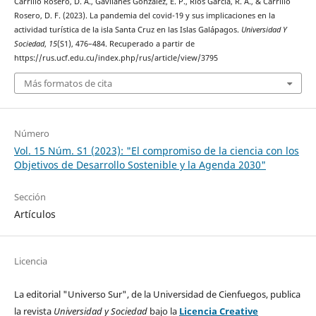
Carrillo Rosero, D. A., Gavilanes González, E. P., Ríos García, R. A., & Carrillo
Rosero, D. F. (2023). La pandemia del covid-19 y sus implicaciones en la
actividad turística de la isla Santa Cruz en las Islas Galápagos.
Universidad Y
Sociedad
,
15
(S1), 476–484. Recuperado a partir de
https://rus.ucf.edu.cu/index.php/rus/article/view/3795
Más formatos de cita
Número
Vol. 15 Núm. S1 (2023): "El compromiso de la ciencia con los
Objetivos de Desarrollo Sostenible y la Agenda 2030"
Sección
Artículos
Licencia
La editorial "Universo Sur", de la Universidad de Cienfuegos, publica
la revista
Universidad y Sociedad
bajo la
Licencia Creative