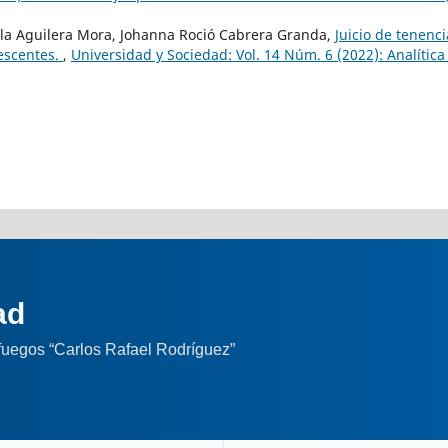
la Aguilera Mora, Johanna Roció Cabrera Granda,
Juicio de tenenci
lescentes.
,
Universidad y Sociedad: Vol. 14 Núm. 6 (2022): Analítica
ad
nfuegos “Carlos Rafael Rodríguez”