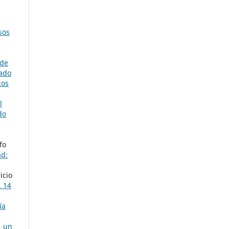
sos
 de
nado
cos
l
do
fo
ad:
icio
. 14
ía
, un