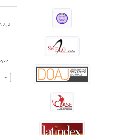
INDEXADA EN:
. A., &
.
le/vie