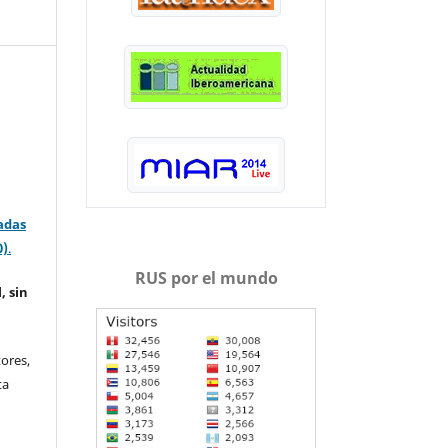
adas
0)
.
RUS por el mundo
, sin
ores,
ta