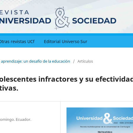
Otras revistas UCf
Editorial Universo Sur
y aprendizaje: un desafío de la educación
/
Artículos
lescentes infractores y su efectivida
tivas.
Domingo. Ecuador.