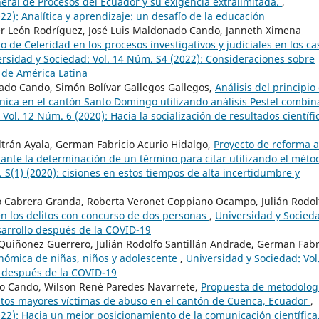
ral de Procesos del Ecuador y su exigencia extralimitada.
,
22): Analítica y aprendizaje: un desafío de la educación
vier León Rodríguez, José Luis Maldonado Cando, Janneth Ximena
o de Celeridad en los procesos investigativos y judiciales en los ca
rsidad y Sociedad: Vol. 14 Núm. S4 (2022): Consideraciones sobre
s de América Latina
nado Cando, Simón Bolívar Gallegos Gallegos,
Análisis del principio
ónica en el cantón Santo Domingo utilizando análisis Pestel combi
Vol. 12 Núm. 6 (2020): Hacia la socialización de resultados científi
ltrán Ayala, German Fabricio Acurio Hidalgo,
Proyecto de reforma a
nte la determinación de un término para citar utilizando el méto
 S(1) (2020): cisiones en estos tiempos de alta incertidumbre y
o Cabrera Granda, Roberta Veronet Coppiano Ocampo, Julián Rodol
n los delitos con concurso de dos personas
,
Universidad y Socied
esarrollo después de la COVID-19
Quiñonez Guerrero, Julián Rodolfo Santillán Andrade, German Fabr
nómica de niñas, niños y adolescente
,
Universidad y Sociedad: Vol
o después de la COVID-19
do Cando, Wilson René Paredes Navarrete,
Propuesta de metodolog
dultos mayores víctimas de abuso en el cantón de Cuenca, Ecuador
,
022): Hacia un mejor posicionamiento de la comunicación científica