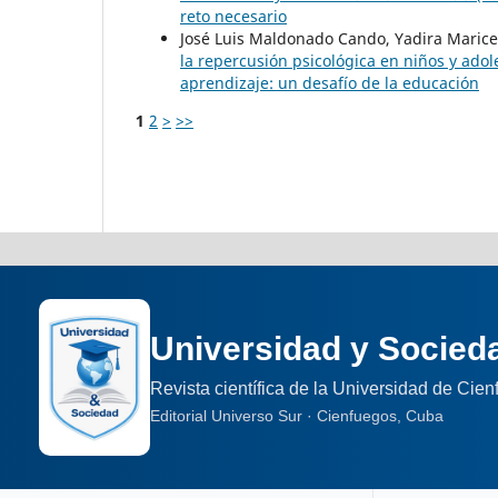
reto necesario
José Luis Maldonado Cando, Yadira Marice
la repercusión psicológica en niños y ado
aprendizaje: un desafío de la educación
1
2
>
>>
Universidad y Socied
Revista científica de la Universidad de Cie
Editorial Universo Sur · Cienfuegos, Cuba