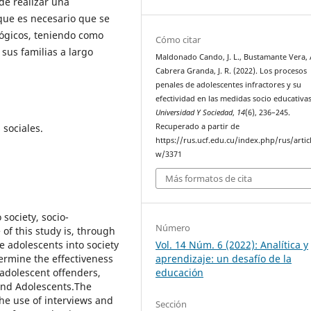
de realizar una
 que es necesario que se
lógicos, teniendo como
Cómo citar
 sus familias a largo
Maldonado Cando, J. L., Bustamante Vera, A
Cabrera Granda, J. R. (2022). Los procesos
penales de adolescentes infractores y su
efectividad en las medidas socio educativas
Universidad Y Sociedad
,
14
(6), 236–245.
Recuperado a partir de
 sociales.
https://rus.ucf.edu.cu/index.php/rus/artic
w/3371
Más formatos de cita
 society, socio-
Número
of this study is, through
Vol. 14 Núm. 6 (2022): Analítica y
te adolescents into society
aprendizaje: un desafío de la
termine the effectiveness
educación
 adolescent offenders,
 and Adolescents.The
he use of interviews and
Sección