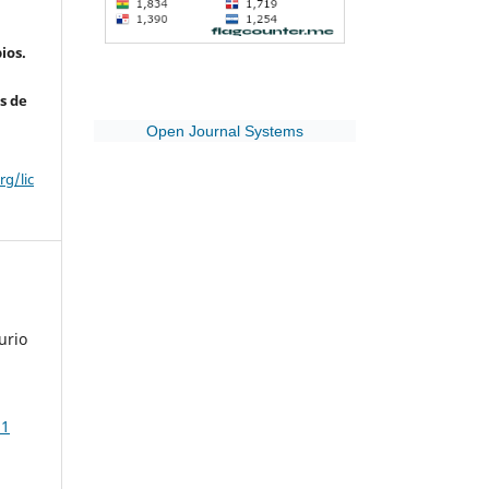
ios.
s de
Open Journal Systems
g/lic
urio
S1