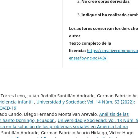
No cree obras derivadas.
Indique si ha realizado camb
Los autores conservan los derecho
autor.
Texto completo de la
licencia:
https://creativecommons.or
enses/by-nc-nd/4.0/
orres León, Julián Rodolfo Santillán Andrade, German Fabricio Ac
iolencia infantil
,
Universidad y Sociedad: Vol. 14 Núm. S3 (2022):
COVID-19
onado Cando, Diego Fernando Montalvan Arevalo,
Análisis de las
ón Santo Domingo, Ecuador
,
Universidad y Sociedad: Vol. 13 Núm. 
fica en la solución de los problemas sociales en América Latina
 Santillán Andrade, German Fabricio Acurio Hidalgo, Víctor Hugo