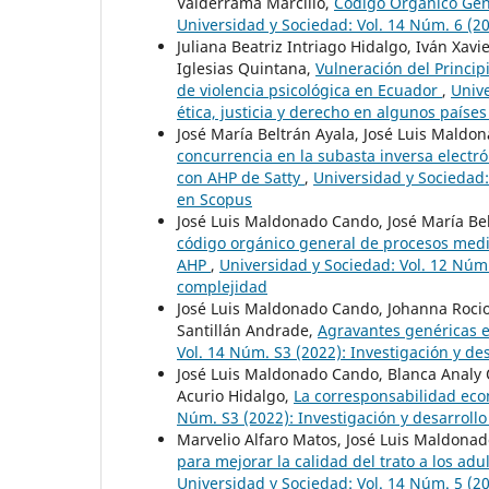
Valderrama Marcillo,
Código Orgánico Gene
Universidad y Sociedad: Vol. 14 Núm. 6 (20
Juliana Beatriz Intriago Hidalgo, Iván Xa
Iglesias Quintana,
Vulneración del Principi
de violencia psicológica en Ecuador
,
Unive
ética, justicia y derecho en algunos paíse
José María Beltrán Ayala, José Luis Maldo
concurrencia en la subasta inversa electr
con AHP de Satty
,
Universidad y Sociedad: 
en Scopus
José Luis Maldonado Cando, José María Be
código orgánico general de procesos media
AHP
,
Universidad y Sociedad: Vol. 12 Núm.
complejidad
José Luis Maldonado Cando, Johanna Roci
Santillán Andrade,
Agravantes genéricas e
Vol. 14 Núm. S3 (2022): Investigación y d
José Luis Maldonado Cando, Blanca Analy 
Acurio Hidalgo,
La corresponsabilidad eco
Núm. S3 (2022): Investigación y desarroll
Marvelio Alfaro Matos, José Luis Maldona
para mejorar la calidad del trato a los a
Universidad y Sociedad: Vol. 14 Núm. 5 (2