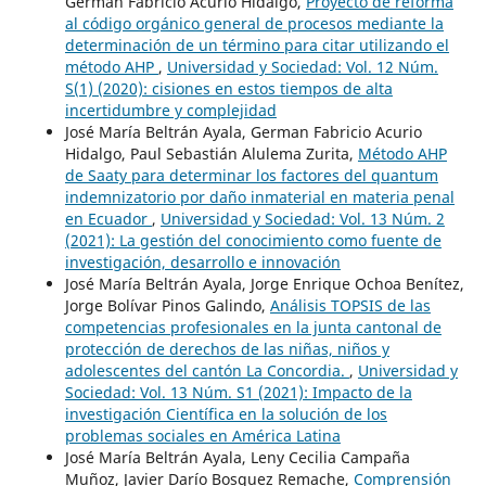
German Fabricio Acurio Hidalgo,
Proyecto de reforma
al código orgánico general de procesos mediante la
determinación de un término para citar utilizando el
método AHP
,
Universidad y Sociedad: Vol. 12 Núm.
S(1) (2020): cisiones en estos tiempos de alta
incertidumbre y complejidad
José María Beltrán Ayala, German Fabricio Acurio
Hidalgo, Paul Sebastián Alulema Zurita,
Método AHP
de Saaty para determinar los factores del quantum
indemnizatorio por daño inmaterial en materia penal
en Ecuador
,
Universidad y Sociedad: Vol. 13 Núm. 2
(2021): La gestión del conocimiento como fuente de
investigación, desarrollo e innovación
José María Beltrán Ayala, Jorge Enrique Ochoa Benítez,
Jorge Bolívar Pinos Galindo,
Análisis TOPSIS de las
competencias profesionales en la junta cantonal de
protección de derechos de las niñas, niños y
adolescentes del cantón La Concordia.
,
Universidad y
Sociedad: Vol. 13 Núm. S1 (2021): Impacto de la
investigación Científica en la solución de los
problemas sociales en América Latina
José María Beltrán Ayala, Leny Cecilia Campaña
Muñoz, Javier Darío Bosquez Remache,
Comprensión