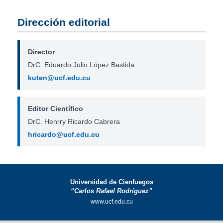
Dirección editorial
Director
DrC. Eduardo Julio López Bastida
kuten@ucf.edu.cu
Editor Científico
DrC. Henrry Ricardo Cabrera
hricardo@ucf.edu.cu
Universidad de Cienfuegos
“Carlos Rafael Rodríguez”
www.ucf.edu.cu