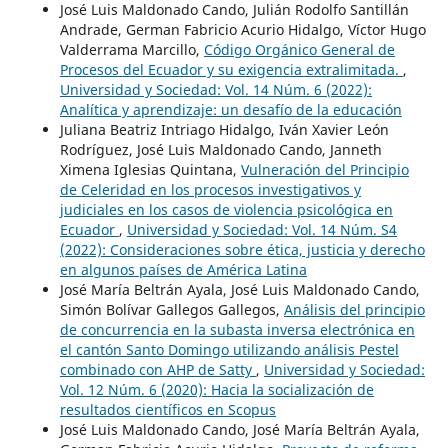
José Luis Maldonado Cando, Julián Rodolfo Santillán
Andrade, German Fabricio Acurio Hidalgo, Víctor Hugo
Valderrama Marcillo,
Código Orgánico General de
Procesos del Ecuador y su exigencia extralimitada.
,
Universidad y Sociedad: Vol. 14 Núm. 6 (2022):
Analítica y aprendizaje: un desafío de la educación
Juliana Beatriz Intriago Hidalgo, Iván Xavier León
Rodríguez, José Luis Maldonado Cando, Janneth
Ximena Iglesias Quintana,
Vulneración del Principio
de Celeridad en los procesos investigativos y
judiciales en los casos de violencia psicológica en
Ecuador
,
Universidad y Sociedad: Vol. 14 Núm. S4
(2022): Consideraciones sobre ética, justicia y derecho
en algunos países de América Latina
José María Beltrán Ayala, José Luis Maldonado Cando,
Simón Bolívar Gallegos Gallegos,
Análisis del principio
de concurrencia en la subasta inversa electrónica en
el cantón Santo Domingo utilizando análisis Pestel
combinado con AHP de Satty
,
Universidad y Sociedad:
Vol. 12 Núm. 6 (2020): Hacia la socialización de
resultados científicos en Scopus
José Luis Maldonado Cando, José María Beltrán Ayala,