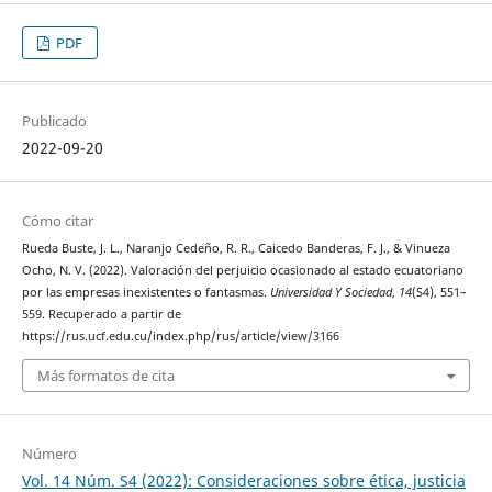
PDF
Publicado
2022-09-20
Cómo citar
Rueda Buste, J. L., Naranjo Cedeño, R. R., Caicedo Banderas, F. J., & Vinueza
Ocho, N. V. (2022). Valoración del perjuicio ocasionado al estado ecuatoriano
por las empresas inexistentes o fantasmas.
Universidad Y Sociedad
,
14
(S4), 551–
559. Recuperado a partir de
https://rus.ucf.edu.cu/index.php/rus/article/view/3166
Más formatos de cita
Número
Vol. 14 Núm. S4 (2022): Consideraciones sobre ética, justicia