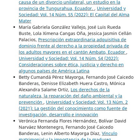
causa de un divorcio unilateral, un estudio en la
provincia de Tungurahua, Ecuador.
,
Universidad y
Sociedad: Vol. 14 Núm. S5 (2022): El Capital del Alma
Mater
María Gabriela González Vallejo, José Luis Rueda
Buste, Lola Ximena Cangas Oña, Jessica Jasmin Cellán
Palacios,
Prescripción extraordinaria adquisitiva de
dominio frente al derecho a la propiedad privada de
los adultos mayores en el cantón Ambato, Ecuador
,
Universidad y Sociedad: Vol. 14 Núm. S4 (2022):
Consideraciones sobre ética, justicia y derecho en
algunos países de América Latina
Betty Cumandá Pérez Mayorga, Fernando José Caicedo
Banderas, Denisse Elizabeth Huera Castro, Mónica
Alexandra Salame Ortiz,
Los derechos de la
naturaleza, la reparación del daño ambiental y la
prevención
,
Universidad y Sociedad: Vol. 13 Núm. 2
(2021): La gestión del conocimiento como fuente de
investigación, desarrollo e innovación
Verónica Fernanda Flores Hernández, Bolívar David
Narváez Montenegro, Fernando José Caicedo
Banderas, Lenin Alberto Mayorga Díaz,
Vínculo
matrimonial y la importancia de la madurez