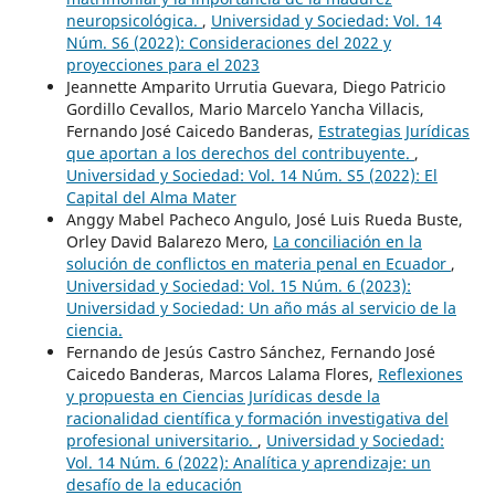
neuropsicológica.
,
Universidad y Sociedad: Vol. 14
Núm. S6 (2022): Consideraciones del 2022 y
proyecciones para el 2023
Jeannette Amparito Urrutia Guevara, Diego Patricio
Gordillo Cevallos, Mario Marcelo Yancha Villacis,
Fernando José Caicedo Banderas,
Estrategias Jurídicas
que aportan a los derechos del contribuyente.
,
Universidad y Sociedad: Vol. 14 Núm. S5 (2022): El
Capital del Alma Mater
Anggy Mabel Pacheco Angulo, José Luis Rueda Buste,
Orley David Balarezo Mero,
La conciliación en la
solución de conflictos en materia penal en Ecuador
,
Universidad y Sociedad: Vol. 15 Núm. 6 (2023):
Universidad y Sociedad: Un año más al servicio de la
ciencia.
Fernando de Jesús Castro Sánchez, Fernando José
Caicedo Banderas, Marcos Lalama Flores,
Reflexiones
y propuesta en Ciencias Jurídicas desde la
racionalidad científica y formación investigativa del
profesional universitario.
,
Universidad y Sociedad:
Vol. 14 Núm. 6 (2022): Analítica y aprendizaje: un
desafío de la educación