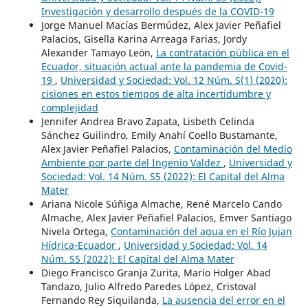
Investigación y desarrollo después de la COVID-19
Jorge Manuel Macías Bermúdez, Alex Javier Peñafiel
Palacios, Gisella Karina Arreaga Farias, Jordy
Alexander Tamayo León,
La contratación pública en el
Ecuador, situación actual ante la pandemia de Covid-
19
,
Universidad y Sociedad: Vol. 12 Núm. S(1) (2020):
cisiones en estos tiempos de alta incertidumbre y
complejidad
Jennifer Andrea Bravo Zapata, Lisbeth Celinda
Sánchez Guilindro, Emily Anahí Coello Bustamante,
Alex Javier Peñafiel Palacios,
Contaminación del Medio
Ambiente por parte del Ingenio Valdez
,
Universidad y
Sociedad: Vol. 14 Núm. S5 (2022): El Capital del Alma
Mater
Ariana Nicole Súñiga Almache, René Marcelo Cando
Almache, Alex Javier Peñafiel Palacios, Emver Santiago
Nivela Ortega,
Contaminación del agua en el Río Jujan
Hídrica-Ecuador
,
Universidad y Sociedad: Vol. 14
Núm. S5 (2022): El Capital del Alma Mater
Diego Francisco Granja Zurita, Mario Holger Abad
Tandazo, Julio Alfredo Paredes López, Cristoval
Fernando Rey Siquilanda,
La ausencia del error en el