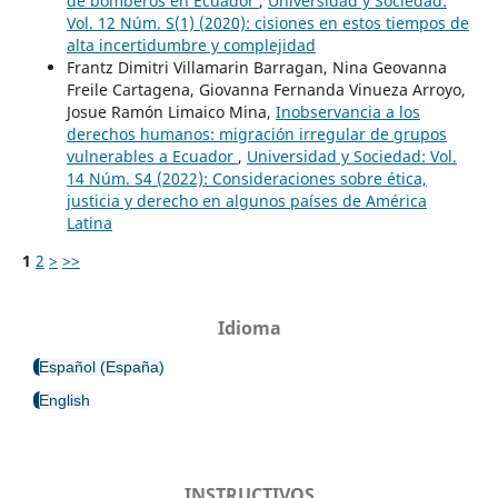
de bomberos en Ecuador
,
Universidad y Sociedad:
Vol. 12 Núm. S(1) (2020): cisiones en estos tiempos de
alta incertidumbre y complejidad
Frantz Dimitri Villamarin Barragan, Nina Geovanna
Freile Cartagena, Giovanna Fernanda Vinueza Arroyo,
Josue Ramón Limaico Mina,
Inobservancia a los
derechos humanos: migración irregular de grupos
vulnerables a Ecuador
,
Universidad y Sociedad: Vol.
14 Núm. S4 (2022): Consideraciones sobre ética,
justicia y derecho en algunos países de América
Latina
1
2
>
>>
Idioma
Español (España)
English
INSTRUCTIVOS