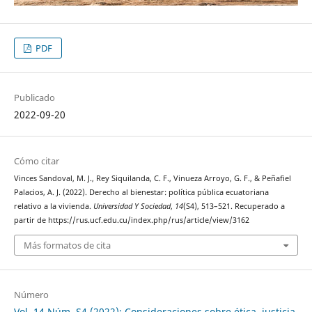
PDF
Publicado
2022-09-20
Cómo citar
Vinces Sandoval, M. J., Rey Siquilanda, C. F., Vinueza Arroyo, G. F., & Peñafiel
Palacios, A. J. (2022). Derecho al bienestar: política pública ecuatoriana
relativo a la vivienda.
Universidad Y Sociedad
,
14
(S4), 513–521. Recuperado a
partir de https://rus.ucf.edu.cu/index.php/rus/article/view/3162
Más formatos de cita
Número
Vol. 14 Núm. S4 (2022): Consideraciones sobre ética, justicia