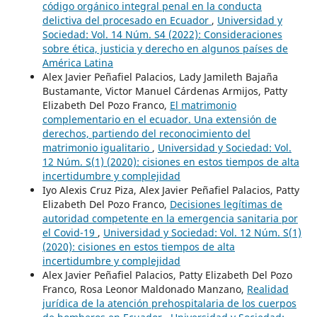
código orgánico integral penal en la conducta
delictiva del procesado en Ecuador
,
Universidad y
Sociedad: Vol. 14 Núm. S4 (2022): Consideraciones
sobre ética, justicia y derecho en algunos países de
América Latina
Alex Javier Peñafiel Palacios, Lady Jamileth Bajaña
Bustamante, Victor Manuel Cárdenas Armijos, Patty
Elizabeth Del Pozo Franco,
El matrimonio
complementario en el ecuador. Una extensión de
derechos, partiendo del reconocimiento del
matrimonio igualitario
,
Universidad y Sociedad: Vol.
12 Núm. S(1) (2020): cisiones en estos tiempos de alta
incertidumbre y complejidad
Iyo Alexis Cruz Piza, Alex Javier Peñafiel Palacios, Patty
Elizabeth Del Pozo Franco,
Decisiones legítimas de
autoridad competente en la emergencia sanitaria por
el Covid-19
,
Universidad y Sociedad: Vol. 12 Núm. S(1)
(2020): cisiones en estos tiempos de alta
incertidumbre y complejidad
Alex Javier Peñafiel Palacios, Patty Elizabeth Del Pozo
Franco, Rosa Leonor Maldonado Manzano,
Realidad
jurídica de la atención prehospitalaria de los cuerpos