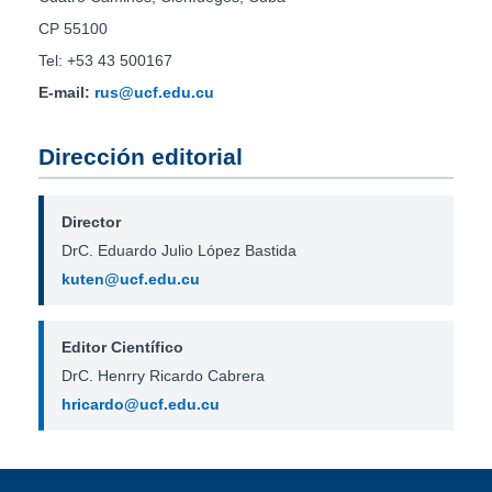
CP 55100
Tel: +53 43 500167
E-mail:
rus@ucf.edu.cu
Dirección editorial
Director
DrC. Eduardo Julio López Bastida
kuten@ucf.edu.cu
Editor Científico
DrC. Henrry Ricardo Cabrera
hricardo@ucf.edu.cu