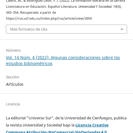
Castro, M., & Rodríguez León, Y. I. (2022). La formación literaria en la carrera
Licenciatura en Educación. Español-Literatura.
Universidad Y Sociedad
,
14
(4),
343–354. Recuperado a partir de
https://rus.ucf.edu.cu/index.php/rus/article/view/3054
Más formatos de cita
Número
Vol. 14 Núm. 4 (2022): Algunas consideraciones sobre los
estudios bibliométricos
Sección
Artículos
Licencia
La editorial "Universo Sur", de la Universidad de Cienfuegos, publica
la revista
Universidad y Sociedad
bajo la
Licencia Creative
Commons Atribución-NoComercial-SinDerivadas 4.0