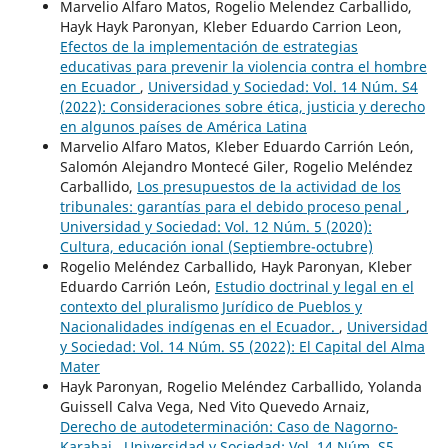
Marvelio Alfaro Matos, Rogelio Melendez Carballido,
Hayk Hayk Paronyan, Kleber Eduardo Carrion Leon,
Efectos de la implementación de estrategias
educativas para prevenir la violencia contra el hombre
en Ecuador
,
Universidad y Sociedad: Vol. 14 Núm. S4
(2022): Consideraciones sobre ética, justicia y derecho
en algunos países de América Latina
Marvelio Alfaro Matos, Kleber Eduardo Carrión León,
Salomón Alejandro Montecé Giler, Rogelio Meléndez
Carballido,
Los presupuestos de la actividad de los
tribunales: garantías para el debido proceso penal
,
Universidad y Sociedad: Vol. 12 Núm. 5 (2020):
Cultura, educación ional (Septiembre-octubre)
Rogelio Meléndez Carballido, Hayk Paronyan, Kleber
Eduardo Carrión León,
Estudio doctrinal y legal en el
contexto del pluralismo Jurídico de Pueblos y
Nacionalidades indígenas en el Ecuador.
,
Universidad
y Sociedad: Vol. 14 Núm. S5 (2022): El Capital del Alma
Mater
Hayk Paronyan, Rogelio Meléndez Carballido, Yolanda
Guissell Calva Vega, Ned Vito Quevedo Arnaiz,
Derecho de autodeterminación: Caso de Nagorno-
Karabaj
,
Universidad y Sociedad: Vol. 14 Núm. S5