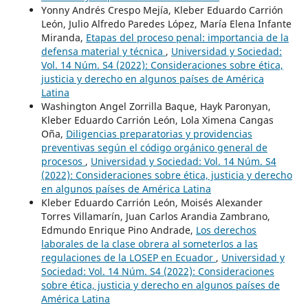
Yonny Andrés Crespo Mejía, Kleber Eduardo Carrión
León, Julio Alfredo Paredes López, María Elena Infante
Miranda,
Etapas del proceso penal: importancia de la
defensa material y técnica
,
Universidad y Sociedad:
Vol. 14 Núm. S4 (2022): Consideraciones sobre ética,
justicia y derecho en algunos países de América
Latina
Washington Angel Zorrilla Baque, Hayk Paronyan,
Kleber Eduardo Carrión León, Lola Ximena Cangas
Oña,
Diligencias preparatorias y providencias
preventivas según el código orgánico general de
procesos
,
Universidad y Sociedad: Vol. 14 Núm. S4
(2022): Consideraciones sobre ética, justicia y derecho
en algunos países de América Latina
Kleber Eduardo Carrión León, Moisés Alexander
Torres Villamarín, Juan Carlos Arandia Zambrano,
Edmundo Enrique Pino Andrade,
Los derechos
laborales de la clase obrera al someterlos a las
regulaciones de la LOSEP en Ecuador
,
Universidad y
Sociedad: Vol. 14 Núm. S4 (2022): Consideraciones
sobre ética, justicia y derecho en algunos países de
América Latina