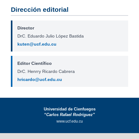
Dirección editorial
Director
DrC. Eduardo Julio López Bastida
kuten@ucf.edu.cu
Editor Científico
DrC. Henrry Ricardo Cabrera
hricardo@ucf.edu.cu
Universidad de Cienfuegos
“Carlos Rafael Rodríguez”
www.ucf.edu.cu