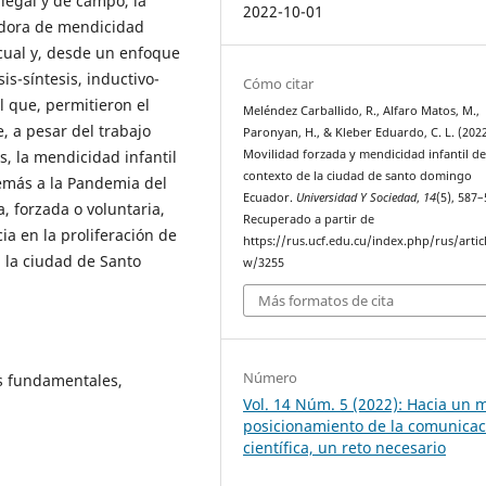
 legal y de campo, la
2022-10-01
adora de mendicidad
 cual y, desde un enfoque
is-síntesis, inductivo-
Cómo citar
 que, permitieron el
Meléndez Carballido, R., Alfaro Matos, M.,
, a pesar del trabajo
Paronyan, H., & Kleber Eduardo, C. L. (2022
Movilidad forzada y mendicidad infantil de
s, la mendicidad infantil
contexto de la ciudad de santo domingo
emás a la Pandemia del
Ecuador.
Universidad Y Sociedad
,
14
(5), 587–
 forzada o voluntaria,
Recuperado a partir de
ia en la proliferación de
https://rus.ucf.edu.cu/index.php/rus/artic
 la ciudad de Santo
w/3255
Más formatos de cita
Número
s fundamentales,
Vol. 14 Núm. 5 (2022): Hacia un 
posicionamiento de la comunicac
científica, un reto necesario