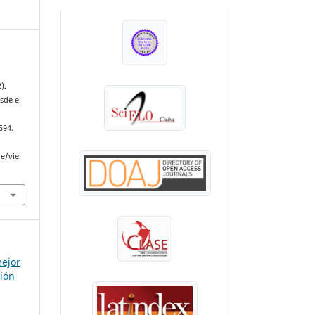
INDEXADA EN:
).
sde el
594.
le/vie
mejor
ión