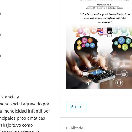
r
r
r
istencia y
meno social agravado por
PDF
la mendicidad infantil por
incipales problemáticas
rabajo tuvo como
Publicado