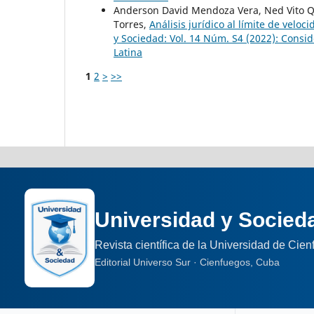
Anderson David Mendoza Vera, Ned Vito Qu
Torres,
Análisis jurídico al límite de velo
y Sociedad: Vol. 14 Núm. S4 (2022): Consid
Latina
1
2
>
>>
Universidad y Socied
Revista científica de la Universidad de Cie
Editorial Universo Sur · Cienfuegos, Cuba