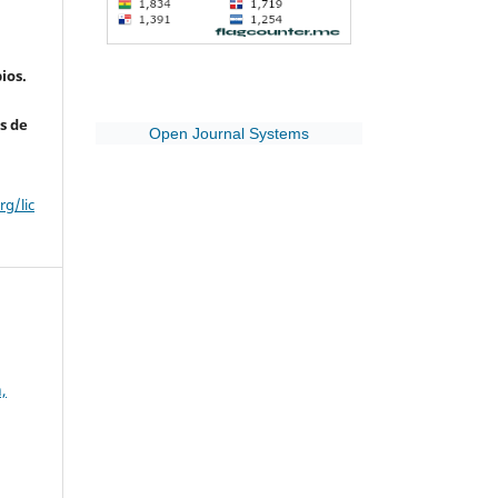
ios.
s de
Open Journal Systems
g/lic
,