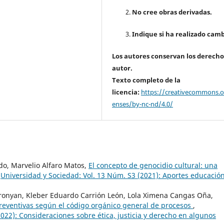
No cree obras derivadas.
Indique si ha realizado camb
Los autores conservan los derecho
autor.
Texto completo de la
licencia:
https://creativecommons.or
enses/by-nc-nd/4.0/
do, Marvelio Alfaro Matos,
El concepto de genocidio cultural: una
,
Universidad y Sociedad: Vol. 13 Núm. S3 (2021): Aportes educación
ronyan, Kleber Eduardo Carrión León, Lola Ximena Cangas Oña,
preventivas según el código orgánico general de procesos
,
022): Consideraciones sobre ética, justicia y derecho en algunos