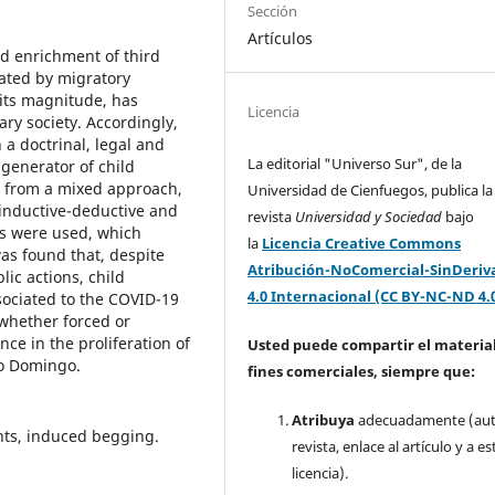
Sección
Artículos
d enrichment of third
ated by migratory
its magnitude, has
Licencia
y society. Accordingly,
a doctrinal, legal and
La editorial "Universo Sur", de la
 generator of child
, from a mixed approach,
Universidad de Cienfuegos, publica la
 inductive-deductive and
revista
Universidad y Sociedad
bajo
s were used, which
la
Licencia Creative Commons
was found that, despite
Atribución-NoComercial-SinDeriv
lic actions, child
4.0 Internacional (CC BY-NC-ND 4.
ssociated to the COVID-19
 whether forced or
nce in the proliferation of
Usted puede compartir el material
to Domingo.
fines comerciales, siempre que:
Atribuya
adecuadamente (aut
hts, induced begging.
revista, enlace al artículo y a es
licencia).