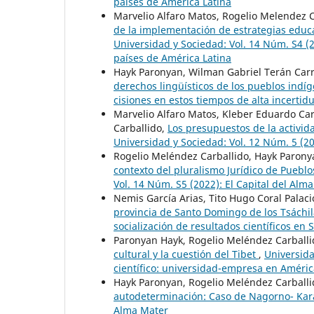
países de América Latina
Marvelio Alfaro Matos, Rogelio Melendez 
de la implementación de estrategias educa
Universidad y Sociedad: Vol. 14 Núm. S4 (2
países de América Latina
Hayk Paronyan, Wilman Gabriel Terán Carri
derechos lingüísticos de los pueblos ind
cisiones en estos tiempos de alta incerti
Marvelio Alfaro Matos, Kleber Eduardo Ca
Carballido,
Los presupuestos de la activid
Universidad y Sociedad: Vol. 12 Núm. 5 (2
Rogelio Meléndez Carballido, Hayk Parony
contexto del pluralismo Jurídico de Puebl
Vol. 14 Núm. S5 (2022): El Capital del Alm
Nemis García Arias, Tito Hugo Coral Palac
provincia de Santo Domingo de los Tsáchi
socialización de resultados científicos en
Paronyan Hayk, Rogelio Meléndez Carballi
cultural y la cuestión del Tibet
,
Universida
científico: universidad-empresa en Améric
Hayk Paronyan, Rogelio Meléndez Carballi
autodeterminación: Caso de Nagorno- Ka
Alma Mater