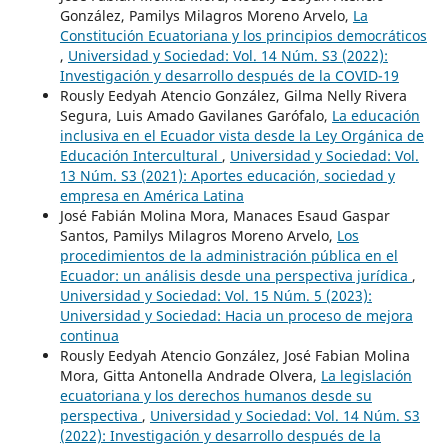
González, Pamilys Milagros Moreno Arvelo,
La
Constitución Ecuatoriana y los principios democráticos
,
Universidad y Sociedad: Vol. 14 Núm. S3 (2022):
Investigación y desarrollo después de la COVID-19
Rously Eedyah Atencio González, Gilma Nelly Rivera
Segura, Luis Amado Gavilanes Garófalo,
La educación
inclusiva en el Ecuador vista desde la Ley Orgánica de
Educación Intercultural
,
Universidad y Sociedad: Vol.
13 Núm. S3 (2021): Aportes educación, sociedad y
empresa en América Latina
José Fabián Molina Mora, Manaces Esaud Gaspar
Santos, Pamilys Milagros Moreno Arvelo,
Los
procedimientos de la administración pública en el
Ecuador: un análisis desde una perspectiva jurídica
,
Universidad y Sociedad: Vol. 15 Núm. 5 (2023):
Universidad y Sociedad: Hacia un proceso de mejora
continua
Rously Eedyah Atencio González, José Fabian Molina
Mora, Gitta Antonella Andrade Olvera,
La legislación
ecuatoriana y los derechos humanos desde su
perspectiva
,
Universidad y Sociedad: Vol. 14 Núm. S3
(2022): Investigación y desarrollo después de la