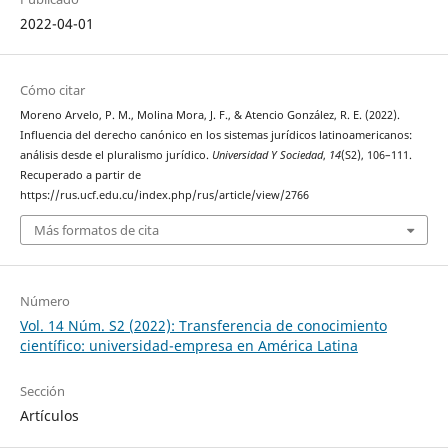
2022-04-01
Cómo citar
Moreno Arvelo, P. M., Molina Mora, J. F., & Atencio González, R. E. (2022).
Influencia del derecho canónico en los sistemas jurídicos latinoamericanos:
análisis desde el pluralismo jurídico.
Universidad Y Sociedad
,
14
(S2), 106–111.
Recuperado a partir de
https://rus.ucf.edu.cu/index.php/rus/article/view/2766
Más formatos de cita
Número
Vol. 14 Núm. S2 (2022): Transferencia de conocimiento
científico: universidad-empresa en América Latina
Sección
Artículos