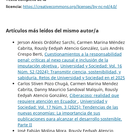
licencia:
https://creativecommons.org/licenses/by-nc-nd/4.0/
Artículos más leídos del mismo autor/a
Jerson Alexis Ordóñez Sarchi, Carmen Marina Méndez
Cabrita, Rously Eedyah Atencio González, Luis Andrés
Crespo Berti,
Cuestionamientos a la responsabilidad
penal: críticas al nexo causal e inclusión de la
imputación objetiva
,
Universidad y Sociedad: Vol. 16
Núm. S2 (2024): Transmitir ciencia, sostenibilidad, y
sabiduría. Retos de Universidad y Sociedad en el 2025
Carlos Stiven Pozo Chugá, Carmen Marina Mendez
Cabrita, Danny Mauricio Sandoval Malquín, Rously
Eedyah Atencio González,
Ciberacoso: realidad que
requiere atención en Ecuador
,
Universidad y
Sociedad: Vol. 17 Núm. 3 (2025): Tendencias de las
nuevas economías: La importancia de sus
publicaciones para alcanzar el desarrollo sostenible.
Parte II
José Fabián Molina Mora, Rously Eedyah Atencio