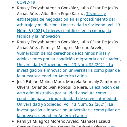
COVID-19
Rously Eedyah Atencio González, Julio César De Jesús
Arrias Añez, Alba Rosa Pupo Kairuz,
Técnicas y
estrategias de negociación en el procedimiento del
arbitraje y mediación
,
Universidad y Sociedad: Vol. 13
Núm. 5 (2021): Líderes científicos en la ciencia, la
técnica y la innovación
Rously Eedyah Atencio González, Julio César De Jesús
Arrias Añez, Pamilys Milagros Moreno Arvelo,
Vulneración de los derechos de los niños niñas y
adolescentes por su condición migratoria en Ecuador
,
Universidad y Sociedad: Vol. 13 Núm. S2 (2021): La
investigación e innovación universitaria como pilar de
la nueva sociedad en América Latina
José Fabián Molina Mora, Marcela Anarcaly Zambrano
Olvera, Orlando Iván Ronquillo Riera,
La extinción del
acto administrativo por nulidad absoluta como
condición para la imposibilidad de su ejecutoriedad
,
Universidad y Sociedad: Vol. 13 Núm. S2 (2021): La
investigación e innovación universitaria como pilar de
la nueva sociedad en América Latina
Pamilys Milagros Moreno Arvelo, Manaces Esaud
Gaspar Santos, Gitta Antonella Andrade Olvera,
Los