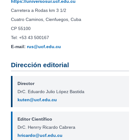
https://universosur.ucf.edu.cu
Carretera a Rodas km 3 1/2
Cuatro Caminos, Cienfuegos, Cuba
CP 55100
Tel: +53 43 500167
E-mail:
rus@ucf.edu.cu
Dirección editorial
Director
DrC. Eduardo Julio López Bastida
kuten@ucf.edu.cu
Editor Científico
DrC. Henrry Ricardo Cabrera
hricardo@ucf.edu.cu