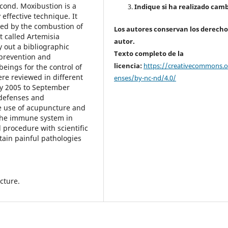
cond. Moxibustion is a
Indique si ha realizado camb
effective technique. It
ted by the combustion of
Los autores conservan los derecho
t called Artemisia
autor.
ry out a bibliographic
Texto completo de la
 prevention and
licencia:
https://creativecommons.or
ings for the control of
re reviewed in different
enses/by-nc-nd/4.0/
y 2005 to September
 defenses and
e use of acupuncture and
 the immune system in
procedure with scientific
rtain painful pathologies
cture.