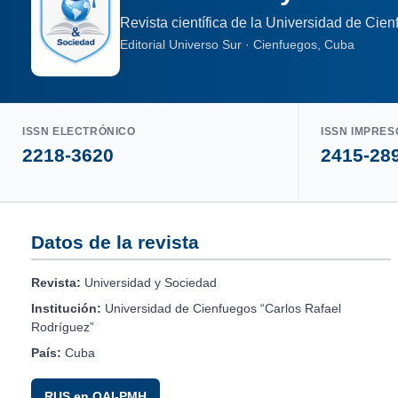
Revista científica de la Universidad de Cie
Editorial Universo Sur · Cienfuegos, Cuba
ISSN ELECTRÓNICO
ISSN IMPRES
2218-3620
2415-28
Datos de la revista
Revista:
Universidad y Sociedad
Institución:
Universidad de Cienfuegos “Carlos Rafael
Rodríguez”
País:
Cuba
RUS en OAI-PMH