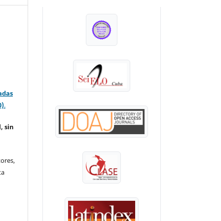
INDEXADA EN:
adas
0)
.
, sin
ores,
ta