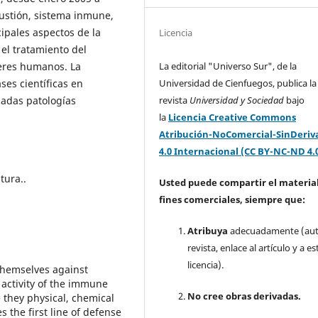
ustión, sistema inmune,
ipales aspectos de la
Licencia
 el tratamiento del
La editorial "Universo Sur", de la
seres humanos. La
Universidad de Cienfuegos, publica la
es científicas en
revista
Universidad y Sociedad
bajo
nadas patologías
la
Licencia Creative Commons
Atribución-NoComercial-SinDeriv
4.0 Internacional (CC BY-NC-ND 4.
tura..
Usted puede compartir el material
fines comerciales, siempre que:
Atribuya
adecuadamente (aut
revista, enlace al artículo y a es
licencia).
themselves against
 activity of the immune
No cree obras derivadas.
 they physical, chemical
 the first line of defense