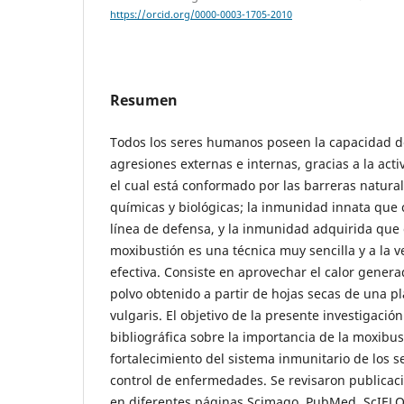
https://orcid.org/0000-0003-1705-2010
Resumen
Todos los seres humanos poseen la capacidad d
agresiones externas e internas, gracias a la act
el cual está conformado por las barreras naturale
químicas y biológicas; la inmunidad innata que 
línea de defensa, y la inmunidad adquirida que 
moxibustión es una técnica muy sencilla y a la 
efectiva. Consiste en aprovechar el calor gener
polvo obtenido a partir de hojas secas de una p
vulgaris. El objetivo de la presente investigación
bibliográfica sobre la importancia de la moxibus
fortalecimiento del sistema inmunitario de los 
control de enfermedades. Se revisaron publicac
en diferentes páginas Scimago, PubMed, ScIELO