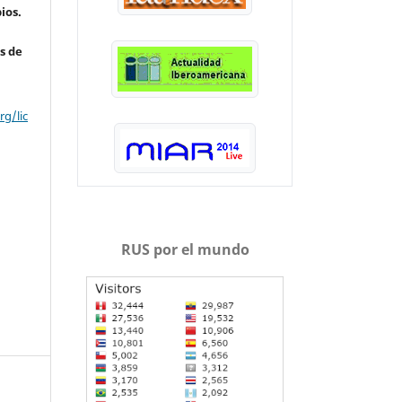
ios.
s de
g/lic
RUS por el mundo