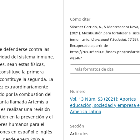
Cómo citar
Sánchez Garrido, A., & Montesdeoca Nava, 
(2021). Moxibustión para fortalecer el sist
inmunitario.
Universidad Y Sociedad
,
13
(S3),
Recuperado a partir de
e defenderse contra las
https://rus.ucf.edu.cu/index.php/rus/artic
ividad del sistema inmune,
w/2467
s, sean estas físicas,
Más formatos de cita
constituye la primera
constituye la segunda. La
vez extraordinariamente
Número
ado por la combustión del
Vol. 13 Núm. S3 (2021): Aportes
lanta llamada Artemisia
educación, sociedad y empresa 
 es realizar una revisión
América Latina
tión en la prevención y el
seres humanos para el
Sección
iones en español e inglés
Artículos
, desde enero 2005 a