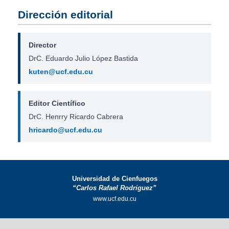
Dirección editorial
Director
DrC. Eduardo Julio López Bastida
kuten@ucf.edu.cu
Editor Científico
DrC. Henrry Ricardo Cabrera
hricardo@ucf.edu.cu
Universidad de Cienfuegos
“Carlos Rafael Rodríguez”
www.ucf.edu.cu