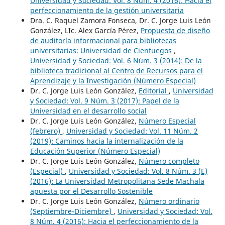
Universidad y Sociedad: Vol. 8 Núm. 4 (2016): Hacia el
perfeccionamiento de la gestión universitaria
Dra. C. Raquel Zamora Fonseca, Dr. C. Jorge Luis León
González, LIc. Alex García Pérez,
Propuesta de diseño
de auditoría informacional para bibliotecas
universitarias: Universidad de Cienfuegos
,
Universidad y Sociedad: Vol. 6 Núm. 3 (2014): De la
biblioteca tradicional al Centro de Recursos para el
Aprendizaje y la Investigación (Número Especial)
Dr. C. Jorge Luis León González,
Editorial
,
Universidad
y Sociedad: Vol. 9 Núm. 3 (2017): Papel de la
Universidad en el desarrollo social
Dr. C. Jorge Luis León González,
Número Especial
(febrero)
,
Universidad y Sociedad: Vol. 11 Núm. 2
(2019): Caminos hacia la internalización de la
Educación Superior (Número Especial)
Dr. C. Jorge Luis León González,
Número completo
(Especial)
,
Universidad y Sociedad: Vol. 8 Núm. 3 (E)
(2016): La Universidad Metropolitana Sede Machala
apuesta por el Desarrollo Sostenible
Dr. C. Jorge Luis León González,
Número ordinario
(Septiembre-Diciembre)
,
Universidad y Sociedad: Vol.
8 Núm. 4 (2016): Hacia el perfeccionamiento de la