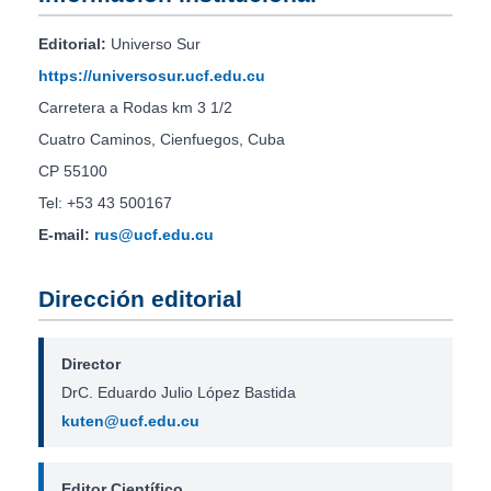
Editorial:
Universo Sur
https://universosur.ucf.edu.cu
Carretera a Rodas km 3 1/2
Cuatro Caminos, Cienfuegos, Cuba
CP 55100
Tel: +53 43 500167
E-mail:
rus@ucf.edu.cu
Dirección editorial
Director
DrC. Eduardo Julio López Bastida
kuten@ucf.edu.cu
Editor Científico