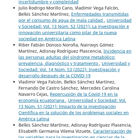
incertidumbre y complejidad
Julio Rodrigo Morillo Cano, Vladimir Vega Falcón,
Belkis Sánchez Martínez,
Enfermedades transmitidas
por el consumo de agua de mala calidad
,
Universidad
y Sociedad: Vol. 13 Núm. S2 (2021): La investigación e
innovación universitaria como pilar de la nueva
sociedad en América Latina
Riber Fabián Donoso Noroña, Nairovys Gómez
Martínez, Adisnay Rodríguez Plascencia,
Incidencia en
las personas adultas del síndrome metabólico:
prevalencia, diagnóstico y tratamiento
,
Universidad y
Sociedad: Vol. 14 Núm. S3 (2022): Investigación y
desarrollo después de la COVID-19
Vladimir Vega Falcón, Belkis Sánchez Martínez,
Fernando De Castro Sánchez, Mercedes Carolina
Navarro Cejas,
Repercusión de la Covid-19 en la
economía ecuatoriana
,
Universidad y Sociedad: Vol.
13 Núm. S1 (2021): Impacto de la investigación
Científica en la solución de los problemas sociales en
América Latina
Belkis Sánchez Martínez, Adisnay Rodríguez Plasencia,
Elisabeth Germania Vilema Vizuete,
Caracterización de
las variables para la investigacion en ciencias de la