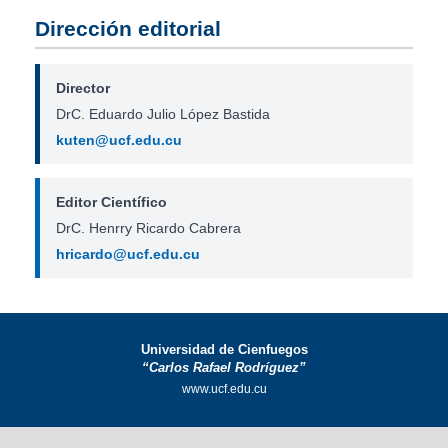
Dirección editorial
Director
DrC. Eduardo Julio López Bastida
kuten@ucf.edu.cu
Editor Científico
DrC. Henrry Ricardo Cabrera
hricardo@ucf.edu.cu
Universidad de Cienfuegos
“Carlos Rafael Rodríguez”
www.ucf.edu.cu