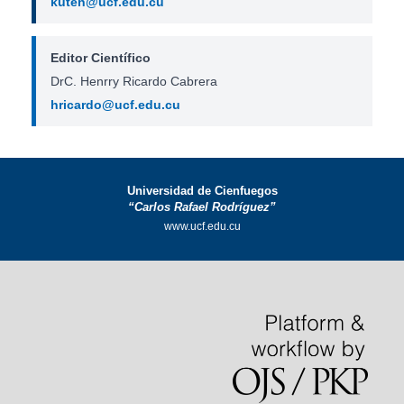
kuten@ucf.edu.cu
Editor Científico
DrC. Henrry Ricardo Cabrera
hricardo@ucf.edu.cu
Universidad de Cienfuegos
“Carlos Rafael Rodríguez”
www.ucf.edu.cu