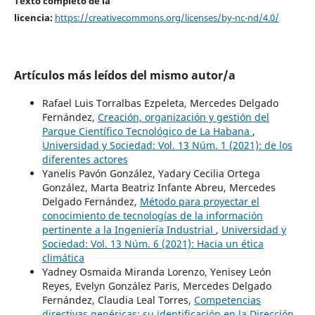
Texto completo de la
licencia:
https://creativecommons.org/licenses/by-nc-nd/4.0/
Artículos más leídos del mismo autor/a
Rafael Luis Torralbas Ezpeleta, Mercedes Delgado
Fernández,
Creación, organización y gestión del
Parque Científico Tecnológico de La Habana
,
Universidad y Sociedad: Vol. 13 Núm. 1 (2021): de los
diferentes actores
Yanelis Pavón González, Yadary Cecilia Ortega
González, Marta Beatriz Infante Abreu, Mercedes
Delgado Fernández,
Método para proyectar el
conocimiento de tecnologías de la información
pertinente a la Ingeniería Industrial
,
Universidad y
Sociedad: Vol. 13 Núm. 6 (2021): Hacia un ética
climática
Yadney Osmaida Miranda Lorenzo, Yenisey León
Reyes, Evelyn González Paris, Mercedes Delgado
Fernández, Claudia Leal Torres,
Competencias
directivas genéricas: su identificación en la Dirección