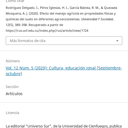
Cómo citar
Rodríguez Delgado, I., Pérez Iglesias, H. I., García Batista, R. M., & Quezada
Mosquera, A. J. (2020). Efecto del manejo agrícola en propiedades físicas y
químicas del suelo en diferentes agroecosistemas.
Universidad Y Sociedad
,
12
(5), 389–398. Recuperado a partir de
https://rus.ucf.edu.cu/index.php/rus/article/view/1724
Más formatos de cita
Número
Vol. 12 Núm. 5 (2020): Cultura, educación ional (Septiembre-
octubre)
Sección
Artículos
Licencia
La editorial "Universo Sur", de la Universidad de Cienfuegos, publica