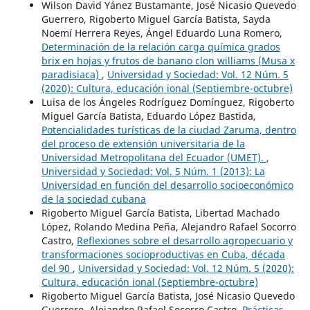
Wilson David Yánez Bustamante, José Nicasio Quevedo
Guerrero, Rigoberto Miguel García Batista, Sayda
Noemí Herrera Reyes, Ángel Eduardo Luna Romero,
Determinación de la relación carga química grados
brix en hojas y frutos de banano clon williams (Musa x
paradisiaca)
,
Universidad y Sociedad: Vol. 12 Núm. 5
(2020): Cultura, educación ional (Septiembre-octubre)
Luisa de los Ángeles Rodríguez Domínguez, Rigoberto
Miguel García Batista, Eduardo López Bastida,
Potencialidades turísticas de la ciudad Zaruma, dentro
del proceso de extensión universitaria de la
Universidad Metropolitana del Ecuador (UMET).
,
Universidad y Sociedad: Vol. 5 Núm. 1 (2013): La
Universidad en función del desarrollo socioeconómico
de la sociedad cubana
Rigoberto Miguel García Batista, Libertad Machado
López, Rolando Medina Peña, Alejandro Rafael Socorro
Castro,
Reflexiones sobre el desarrollo agropecuario y
transformaciones socioproductivas en Cuba, década
del 90
,
Universidad y Sociedad: Vol. 12 Núm. 5 (2020):
Cultura, educación ional (Septiembre-octubre)
Rigoberto Miguel García Batista, José Nicasio Quevedo
Guerrero, Alejandro Rafael Socorro Castro,
Prácticas