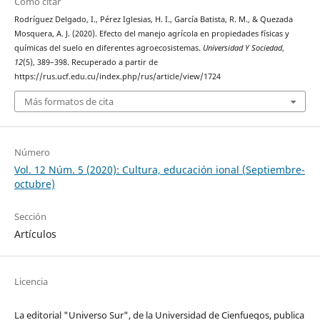
Cómo citar
Rodríguez Delgado, I., Pérez Iglesias, H. I., García Batista, R. M., & Quezada
Mosquera, A. J. (2020). Efecto del manejo agrícola en propiedades físicas y
químicas del suelo en diferentes agroecosistemas.
Universidad Y Sociedad
,
12
(5), 389–398. Recuperado a partir de
https://rus.ucf.edu.cu/index.php/rus/article/view/1724
Más formatos de cita
Número
Vol. 12 Núm. 5 (2020): Cultura, educación ional (Septiembre-
octubre)
Sección
Artículos
Licencia
La editorial "Universo Sur", de la Universidad de Cienfuegos, publica