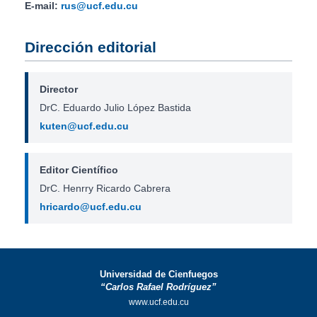
E-mail:
rus@ucf.edu.cu
Dirección editorial
Director
DrC. Eduardo Julio López Bastida
kuten@ucf.edu.cu
Editor Científico
DrC. Henrry Ricardo Cabrera
hricardo@ucf.edu.cu
Universidad de Cienfuegos
“Carlos Rafael Rodríguez”
www.ucf.edu.cu