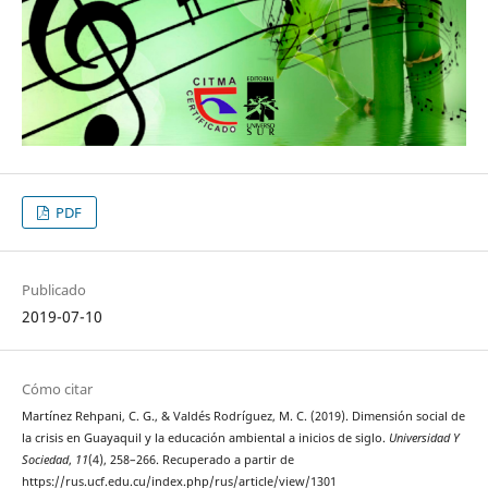
PDF
Publicado
2019-07-10
Cómo citar
Martínez Rehpani, C. G., & Valdés Rodríguez, M. C. (2019). Dimensión social de
la crisis en Guayaquil y la educación ambiental a inicios de siglo.
Universidad Y
Sociedad
,
11
(4), 258–266. Recuperado a partir de
https://rus.ucf.edu.cu/index.php/rus/article/view/1301