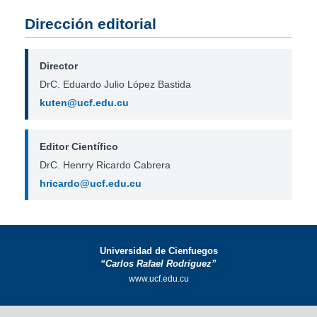
Dirección editorial
Director
DrC. Eduardo Julio López Bastida
kuten@ucf.edu.cu
Editor Científico
DrC. Henrry Ricardo Cabrera
hricardo@ucf.edu.cu
Universidad de Cienfuegos
“Carlos Rafael Rodríguez”
www.ucf.edu.cu