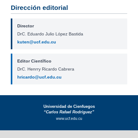
Dirección editorial
Director
DrC. Eduardo Julio López Bastida
kuten@ucf.edu.cu
Editor Científico
DrC. Henrry Ricardo Cabrera
hricardo@ucf.edu.cu
Universidad de Cienfuegos
“Carlos Rafael Rodríguez”
www.ucf.edu.cu