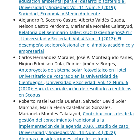
educación ambiental para el desarrollo sostenible
,
Universidad y Sociedad: Vol. 11 Núm. 5 (2019):
Sociedad, Economía y Medio Ambiente
Alejandro R. Socorro Castro, Alberto Valdés Guada,
Nelson Castro Perdomo, Marianela Morales Calatayud,
Relatoría del Seminario Taller: GUCID Cienfuegos´2012
,
Universidad y Sociedad: Vol. 4 Núm. 1 (2012): El
desempeño socioprofesional en el ámbito académico y
empresarial
Carlos Hernández Morales, José P. Monteagudo Yanes,
Higino Edmilson Dala, Reinier Jiménez Borges,
Anteproyecto de sistema solar fotovoltaico en Hotel
Universitario de Posgrado en la Universidad de
Cienfuegos
,
Universidad y Sociedad: Vol. 12 Núm. 6
(2020): Hacia la socialización de resultados científicos
en Scopus
Roberto Yasiel García Dueñas, Salvador David Soler
Marchán, María Elena Castellanos González,
Marianela Morales Calatayud,
Contribuciones desde la
gestión del conocimiento tradicional a la
implementación de la agenda 2030. Estudio de caso
,
Universidad y Sociedad: Vol. 14 Núm. 4 (2022):
Algunas consideraciones sobre los estudios