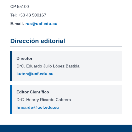
CP 55100
Tel: +53 43 500167
E-mail:
rus@ucf.edu.cu
Dirección editorial
Director
DrC. Eduardo Julio López Bastida
kuten@ucf.edu.cu
Editor Científico
DrC. Henrry Ricardo Cabrera
hricardo@ucf.edu.cu