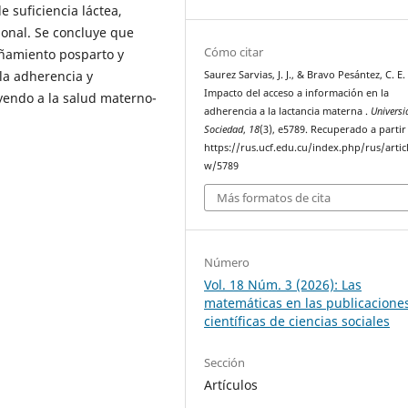
e suficiencia láctea,
ional. Se concluye que
Cómo citar
añamiento posparto y
la adherencia y
Saurez Sarvias, J. J., & Bravo Pesántez, C. E.
Impacto del acceso a información en la
uyendo a la salud materno-
adherencia a la lactancia materna .
Universi
Sociedad
,
18
(3), e5789. Recuperado a partir
https://rus.ucf.edu.cu/index.php/rus/artic
w/5789
Más formatos de cita
Número
Vol. 18 Núm. 3 (2026): Las
matemáticas en las publicacione
científicas de ciencias sociales
Sección
Artículos