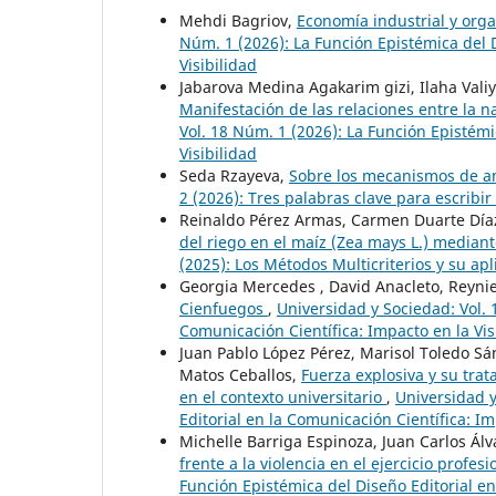
Mehdi Bagriov,
Economía industrial y orga
Núm. 1 (2026): La Función Epistémica del D
Visibilidad
Jabarova Medina Agakarim gizi, Ilaha Valiye
Manifestación de las relaciones entre la n
Vol. 18 Núm. 1 (2026): La Función Epistémi
Visibilidad
Seda Rzayeva,
Sobre los mecanismos de a
2 (2026): Tres palabras clave para escribir 
Reinaldo Pérez Armas, Carmen Duarte Día
del riego en el maíz (Zea mays L.) median
(2025): Los Métodos Multicriterios y su apl
Georgia Mercedes , David Anacleto, Reyn
Cienfuegos
,
Universidad y Sociedad: Vol. 
Comunicación Científica: Impacto en la Vis
Juan Pablo López Pérez, Marisol Toledo Sán
Matos Ceballos,
Fuerza explosiva y su tr
en el contexto universitario
,
Universidad y
Editorial en la Comunicación Científica: Im
Michelle Barriga Espinoza, Juan Carlos Ál
frente a la violencia en el ejercicio profes
Función Epistémica del Diseño Editorial en