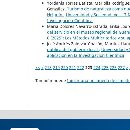
Yordanis Torres Batista, Mariolis Rodríg
González,
Turismo de naturaleza como nue
Holguín
,
Universidad y Sociedad: Vol. 17 N
Investigación Científica
María Dolores Navarro-Estrada, Erika Lou
del servicio en el museo regional de Gua
6 (2025): Los Métodos Multicriterios y su a
José Andrés Zaldívar Chacón, Mariluz Llan
pública del gobierno local
,
Universidad y 
aplicación en la Investigación Científica
<<
<
218
219
220
221
222
223
224
225
226
227
>
También puede
Iniciar una búsqueda de simili