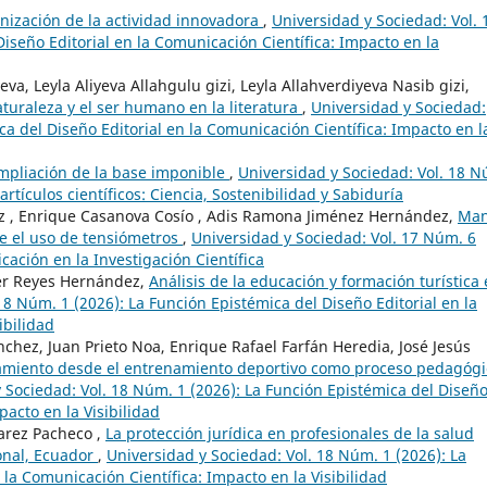
nización de la actividad innovadora
,
Universidad y Sociedad: Vol. 
iseño Editorial en la Comunicación Científica: Impacto en la
va, Leyla Aliyeva Allahgulu gizi, Leyla Allahverdiyeva Nasib gizi,
aturaleza y el ser humano en la literatura
,
Universidad y Sociedad:
ca del Diseño Editorial en la Comunicación Científica: Impacto en l
mpliación de la base imponible
,
Universidad y Sociedad: Vol. 18 
artículos científicos: Ciencia, Sostenibilidad y Sabiduría
z , Enrique Casanova Cosío , Adis Ramona Jiménez Hernández,
Man
te el uso de tensiómetros
,
Universidad y Sociedad: Vol. 17 Núm. 6
icación en la Investigación Científica
ier Reyes Hernández,
Análisis de la educación y formación turística
18 Núm. 1 (2026): La Función Epistémica del Diseño Editorial en la
ibilidad
chez, Juan Prieto Noa, Enrique Rafael Farfán Heredia, José Jesús
atamiento desde el entrenamiento deportivo como proceso pedagógi
 Sociedad: Vol. 18 Núm. 1 (2026): La Función Epistémica del Diseñ
pacto en la Visibilidad
varez Pacheco ,
La protección jurídica en profesionales de la salud
ional, Ecuador
,
Universidad y Sociedad: Vol. 18 Núm. 1 (2026): La
 la Comunicación Científica: Impacto en la Visibilidad