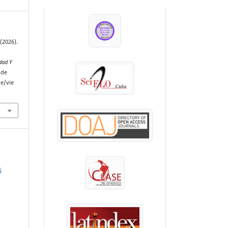
INDEXADA EN:
 (2026).
dad Y
 de
le/vie
s