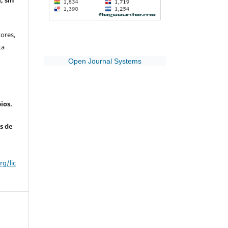
, sin
ores,
ta
Open Journal Systems
ios.
s de
g/lic