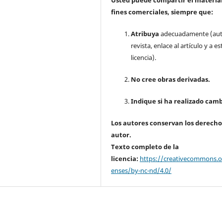
Usted puede compartir el material
fines comerciales, siempre que:
Atribuya
adecuadamente (aut
revista, enlace al artículo y a es
licencia).
No cree obras derivadas.
Indique si ha realizado camb
Los autores conservan los derecho
autor.
Texto completo de la
licencia:
https://creativecommons.or
enses/by-nc-nd/4.0/