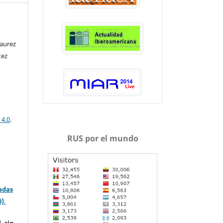
Saurez
tez
 4.0
.
RUS por el mundo
adas
0)
.