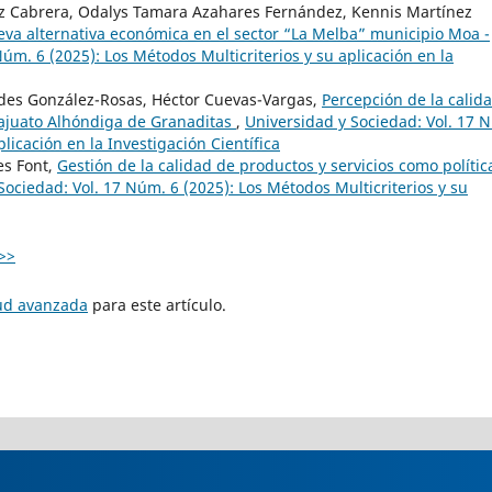
uez Cabrera, Odalys Tamara Azahares Fernández, Kennis Martínez
va alternativa económica en el sector “La Melba” municipio Moa -
úm. 6 (2025): Los Métodos Multicriterios y su aplicación en la
rdes González-Rosas, Héctor Cuevas-Vargas,
Percepción de la calid
najuato Alhóndiga de Granaditas
,
Universidad y Sociedad: Vol. 17 
plicación en la Investigación Científica
es Font,
Gestión de la calidad de productos y servicios como polític
Sociedad: Vol. 17 Núm. 6 (2025): Los Métodos Multicriterios y su
>>
tud avanzada
para este artículo.