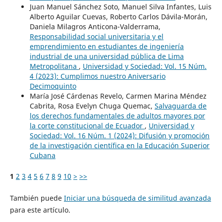
Juan Manuel Sánchez Soto, Manuel Silva Infantes, Luis
Alberto Aguilar Cuevas, Roberto Carlos Dávila-Morán,
Daniela Milagros Anticona-Valderrama,
Responsabilidad social universitaria y el
emprendimiento en estudiantes de ingeniería
industrial de una universidad pública de Lima
Metropolitana
,
Universidad y Sociedad: Vol. 15 Núm.
4 (2023): Cumplimos nuestro Aniversario
Decimoquinto
María José Cárdenas Revelo, Carmen Marina Méndez
Cabrita, Rosa Evelyn Chuga Quemac,
Salvaguarda de
los derechos fundamentales de adultos mayores por
la corte constitucional de Ecuador
,
Universidad y
Sociedad: Vol. 16 Núm. 1 (2024): Difusión y promoción
de la investigación científica en la Educación Superior
Cubana
1
2
3
4
5
6
7
8
9
10
>
>>
También puede
Iniciar una búsqueda de similitud avanzada
para este artículo.