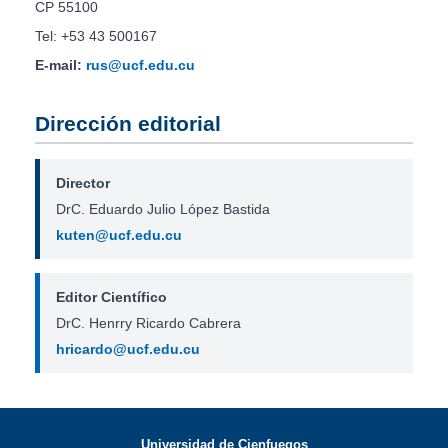
CP 55100
Tel: +53 43 500167
E-mail:
rus@ucf.edu.cu
Dirección editorial
Director
DrC. Eduardo Julio López Bastida
kuten@ucf.edu.cu
Editor Científico
DrC. Henrry Ricardo Cabrera
hricardo@ucf.edu.cu
Universidad de Cienfuegos