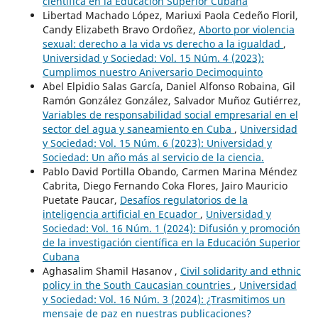
científica en la Educación Superior Cubana
Libertad Machado López, Mariuxi Paola Cedeño Floril,
Candy Elizabeth Bravo Ordoñez,
Aborto por violencia
sexual: derecho a la vida vs derecho a la igualdad
,
Universidad y Sociedad: Vol. 15 Núm. 4 (2023):
Cumplimos nuestro Aniversario Decimoquinto
Abel Elpidio Salas García, Daniel Alfonso Robaina, Gil
Ramón González González, Salvador Muñoz Gutiérrez,
Variables de responsabilidad social empresarial en el
sector del agua y saneamiento en Cuba
,
Universidad
y Sociedad: Vol. 15 Núm. 6 (2023): Universidad y
Sociedad: Un año más al servicio de la ciencia.
Pablo David Portilla Obando, Carmen Marina Méndez
Cabrita, Diego Fernando Coka Flores, Jairo Mauricio
Puetate Paucar,
Desafíos regulatorios de la
inteligencia artificial en Ecuador
,
Universidad y
Sociedad: Vol. 16 Núm. 1 (2024): Difusión y promoción
de la investigación científica en la Educación Superior
Cubana
Aghasalim Shamil Hasanov ,
Civil solidarity and ethnic
policy in the South Caucasian countries
,
Universidad
y Sociedad: Vol. 16 Núm. 3 (2024): ¿Trasmitimos un
mensaje de paz en nuestras publicaciones?