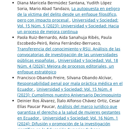
Diana Maricela Bermúdez Santana, Yudith López
Soria, Mario Abad Tandazo,
La autopuesta en peligro
de la víctima del delito desde un enfoque filosófico,
pero con impacto procesal
,
Universidad y Sociedad:
Vol. 15 Núm. 5 (2023): Universidad y Sociedad: Hacia
un proceso de mejora continua
Paola Ruiz-Bernardo, Aida Sanahuja Ribés, Paula
Escobedo-Peiró, Reina Ferrández-Berrueco,
Transferencia del conocimiento y RSU. Análisis de las
convocatorias de investigación de las universidades
públicas españolas
,
Universidad y Sociedad: Vol. 18
Núm. 4 (2026): Mejora de procesos editoriales, un
enfoque estratégico
Francisco Obando Freire, Silvana Obando Alcívar,
Responsabilidad penal por mala práctica médica en el
Ecuador
,
Universidad y Sociedad: Vol. 15 Núm. 4
(2023): Cumplimos nuestro Aniversario Decimoquinto
Deinier Ros Álvarez, Ítalo Alfonso Chávez Ortiz, Cesar
Elías Paucar Paucar,
Análisis del marco jurídico que
garantiza el derecho a la salud de mujeres gestantes
en Ecuador
,
Universidad y Sociedad: Vol. 16 Núm. 1
(2024): Difusión y promoción de la investigación