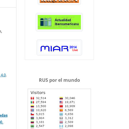
n,
 4.0
.
RUS por el mundo
adas
0)
.