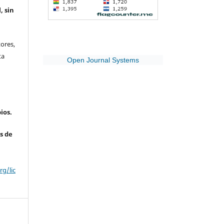
, sin
ores,
ta
Open Journal Systems
ios.
s de
g/lic