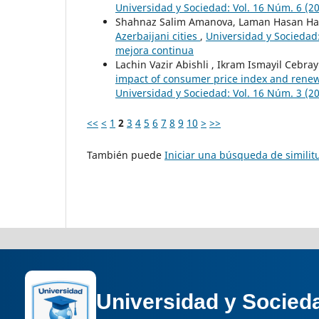
Universidad y Sociedad: Vol. 16 Núm. 6 (2
Shahnaz Salim Amanova, Laman Hasan Ha
Azerbaijani cities
,
Universidad y Sociedad:
mejora continua
Lachin Vazir Abishli , Ikram Ismayil Cebra
impact of consumer price index and rene
Universidad y Sociedad: Vol. 16 Núm. 3 (2
<<
<
1
2
3
4
5
6
7
8
9
10
>
>>
También puede
Iniciar una búsqueda de simili
Universidad y Socied