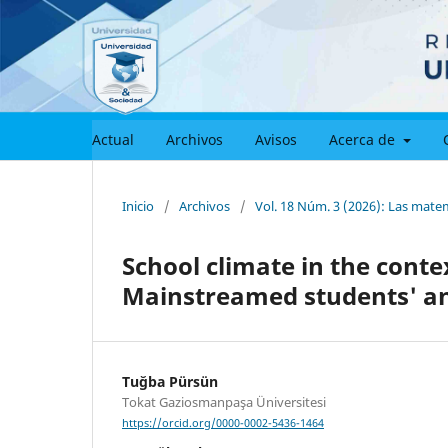
Actual
Archivos
Avisos
Acerca de
Inicio
/
Archivos
/
Vol. 18 Núm. 3 (2026): Las matemá
School climate in the conte
Mainstreamed students' an
Tuğba Pürsün
Tokat Gaziosmanpaşa Üniversitesi
https://orcid.org/0000-0002-5436-1464