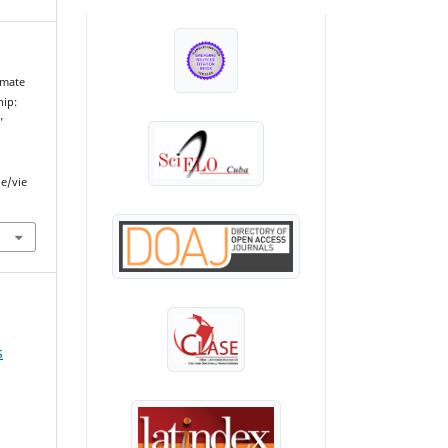
INDEXADA EN:
imate
hip:
’
le/vie
s