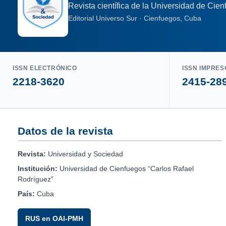
Revista científica de la Universidad de Cie
Editorial Universo Sur · Cienfuegos, Cuba
ISSN ELECTRÓNICO
ISSN IMPRES
2218-3620
2415-28
Datos de la revista
Revista:
Universidad y Sociedad
Institución:
Universidad de Cienfuegos “Carlos Rafael
Rodríguez”
País:
Cuba
RUS en OAI-PMH