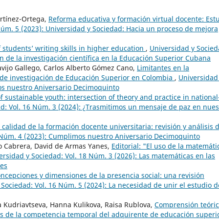
artínez-Ortega,
Reforma educativa y formación virtual docente: Est
Núm. 5 (2023): Universidad y Sociedad: Hacia un proceso de mejora
f students’ writing skills in higher education
,
Universidad y Socied
n de la investigación científica en la Educación Superior Cubana
lavijo Gallego, Carlos Alberto Gómez Cano,
Limitantes en la
os de investigación de Educación Superior en Colombia
,
Universidad
os nuestro Aniversario Decimoquinto
of sustainable youth: intersection of theory and practice in national
d: Vol. 16 Núm. 3 (2024): ¿Trasmitimos un mensaje de paz en nues
 calidad de la formación docente universitaria: revisión y análisis 
5 Núm. 4 (2023): Cumplimos nuestro Aniversario Decimoquinto
do Cabrera, David de Armas Yanes,
Editorial: "El uso de la matemáti
ersidad y Sociedad: Vol. 18 Núm. 3 (2026): Las matemáticas en las
les
oncepciones y dimensiones de la presencia social: una revisión
 Sociedad: Vol. 16 Núm. 5 (2024): La necesidad de unir el estudio d
ia Kudriavtseva, Hanna Kulikova, Raisa Rublova,
Comprensión teóric
ales de la competencia temporal del adquirente de educación super