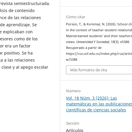
trevista semiestructurada.
isis de contenido
Cómo citar
nce de las relaciones
 de aprendizaje. Se
Pürsün, T., & Korkmaz, N. (2026). School cl
in the context of teacher-student relations
e explicaban con
Mainstreamed students’ and their teachers
fesores como de los
views.
Universidad Y Sociedad
,
18
(3), e5388.
r era un factor
Recuperado a partir de
r positivo. Se ha
https://rus.ucf.edu.cu/index.php/rus/artic
a a las relaciones
w/5388
 clase y al apego escolar
Más formatos de cita
Número
Vol. 18 Núm. 3 (2026): Las
matemáticas en las publicacione
científicas de ciencias sociales
Sección
Artículos