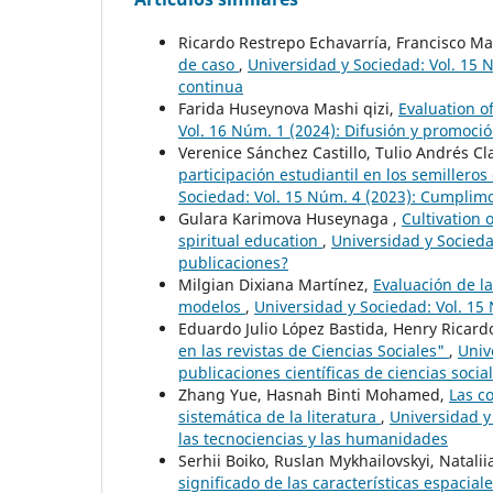
Ricardo Restrepo Echavarría, Francisco M
de caso
,
Universidad y Sociedad: Vol. 15 
continua
Farida Huseynova Mashi qizi,
Evaluation o
Vol. 16 Núm. 1 (2024): Difusión y promoció
Verenice Sánchez Castillo, Tulio Andrés C
participación estudiantil en los semiller
Sociedad: Vol. 15 Núm. 4 (2023): Cumplim
Gulara Karimova Huseynaga ,
Cultivation 
spiritual education
,
Universidad y Socieda
publicaciones?
Milgian Dixiana Martínez,
Evaluación de la
modelos
,
Universidad y Sociedad: Vol. 1
Eduardo Julio López Bastida, Henry Ricar
en las revistas de Ciencias Sociales"
,
Univ
publicaciones científicas de ciencias socia
Zhang Yue, Hasnah Binti Mohamed,
Las c
sistemática de la literatura
,
Universidad y
las tecnociencias y las humanidades
Serhii Boiko, Ruslan Mykhailovskyi, Natali
significado de las características espaci