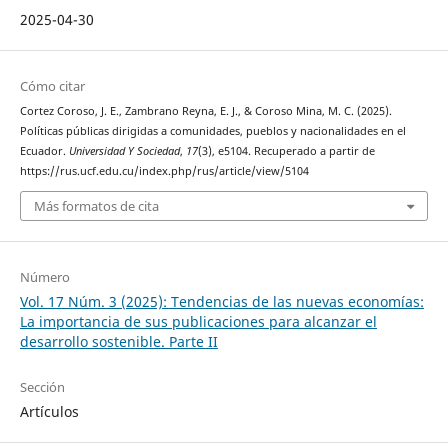
2025-04-30
Cómo citar
Cortez Coroso, J. E., Zambrano Reyna, E. J., & Coroso Mina, M. C. (2025).
Políticas públicas dirigidas a comunidades, pueblos y nacionalidades en el
Ecuador.
Universidad Y Sociedad
,
17
(3), e5104. Recuperado a partir de
https://rus.ucf.edu.cu/index.php/rus/article/view/5104
Más formatos de cita
Número
Vol. 17 Núm. 3 (2025): Tendencias de las nuevas economías:
La importancia de sus publicaciones para alcanzar el
desarrollo sostenible. Parte II
Sección
Artículos