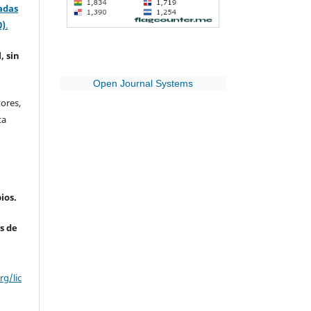
adas
0)
.
, sin
Open Journal Systems
ores,
ta
ios.
s de
g/lic