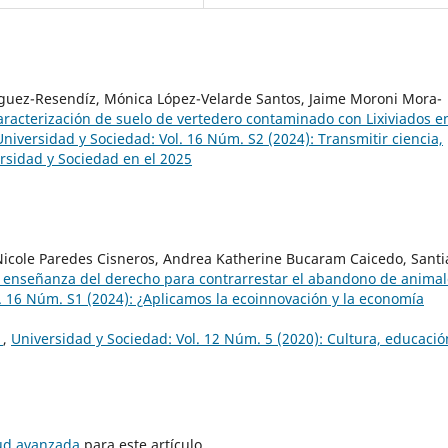
guez-Resendíz, Mónica López-Velarde Santos, Jaime Moroni Mora-
aracterización de suelo de vertedero contaminado con Lixiviados e
Universidad y Sociedad: Vol. 16 Núm. S2 (2024): Transmitir ciencia,
ersidad y Sociedad en el 2025
Nicole Paredes Cisneros, Andrea Katherine Bucaram Caicedo, Sant
a enseñanza del derecho para contrarrestar el abandono de animal
. 16 Núm. S1 (2024): ¿Aplicamos la ecoinnovación y la economía
o
,
Universidad y Sociedad: Vol. 12 Núm. 5 (2020): Cultura, educació
tud avanzada
para este artículo.