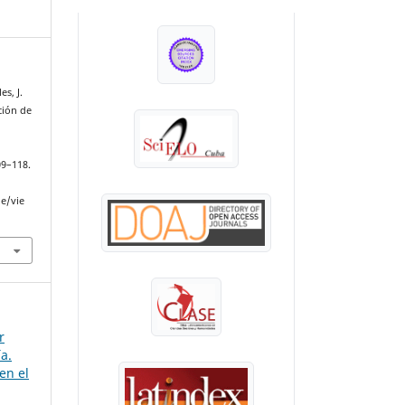
INDEXADA EN:
s, J.
ción de
09–118.
le/vie
r
ía.
en el