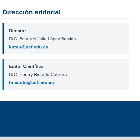
Dirección editorial
Director
DrC. Eduardo Julio López Bastida
kuten@ucf.edu.cu
Editor Científico
DrC. Henrry Ricardo Cabrera
hricardo@ucf.edu.cu