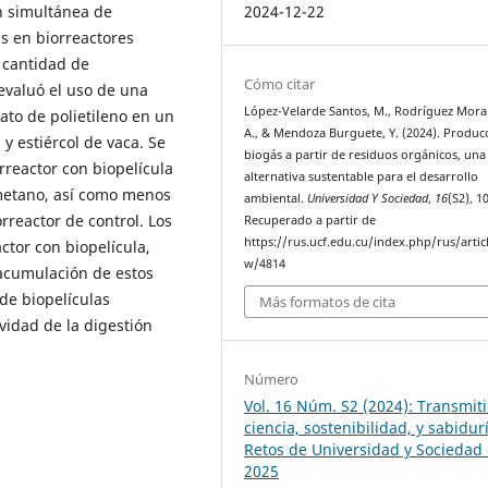
2024-12-22
n simultánea de
as en biorreactores
 cantidad de
Cómo citar
evaluó el uso de una
López-Velarde Santos, M., Rodríguez Morale
lato de polietileno en un
A., & Mendoza Burguete, Y. (2024). Produc
y estiércol de vaca. Se
biogás a partir de residuos orgánicos, una
rreactor con biopelícula
alternativa sustentable para el desarrollo
metano, así como menos
ambiental.
Universidad Y Sociedad
,
16
(S2), 1
rreactor de control. Los
Recuperado a partir de
https://rus.ucf.edu.cu/index.php/rus/artic
ctor con biopelícula,
w/4814
 acumulación de estos
 de biopelículas
Más formatos de cita
ividad de la digestión
Número
Vol. 16 Núm. S2 (2024): Transmiti
ciencia, sostenibilidad, y sabidur
Retos de Universidad y Sociedad 
2025