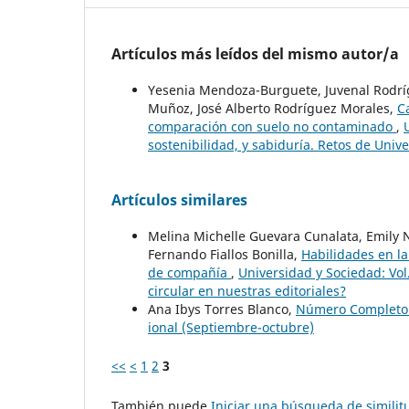
Artículos más leídos del mismo autor/a
Yesenia Mendoza-Burguete, Juvenal Rodrí
Muñoz, José Alberto Rodríguez Morales,
C
comparación con suelo no contaminado
,
sostenibilidad, y sabiduría. Retos de Univ
Artículos similares
Melina Michelle Guevara Cunalata, Emily 
Fernando Fiallos Bonilla,
Habilidades en l
de compañía
,
Universidad y Sociedad: Vol
circular en nuestras editoriales?
Ana Ibys Torres Blanco,
Número Complet
ional (Septiembre-octubre)
<<
<
1
2
3
También puede
Iniciar una búsqueda de simili