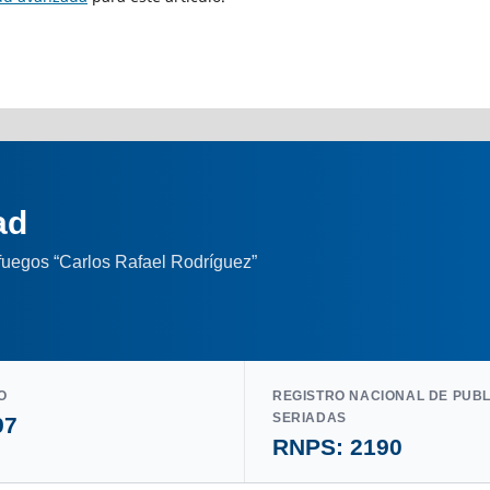
ad
nfuegos “Carlos Rafael Rodríguez”
O
REGISTRO NACIONAL DE PUB
SERIADAS
97
RNPS: 2190