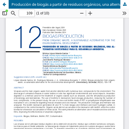
Producción de biogás a partir de residuos orgánicos, una alternativa sustentable para el desarrollo ambiental