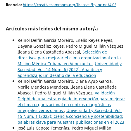
licencia:
https://creativecommons.org/licenses/by-nc-nd/4.0/
Artículos más leídos del mismo autor/a
Reinol Delfín García Moreiro, Enelis Reyes Reyes,
Dayana González Reyes, Pedro Miguel Milián Vázquez,
Ileana Elena Castañeda Abascal,
Selección de
directivos para mejorar el clima organizacional en la
Misión Médica Cubana en Venezuela.
,
Universidad y
Sociedad: Vol. 14 Núm. 6 (2022): Analítica y
aprendizaje: un desafío de la educación
Reinol Delfín García Moreiro, Diana Ayup García,
Norlie Mendoza Mendoza, Ileana Elena Castañeda
Abascal, Pedro Miguel Milián Vázquez,
Validación
Delphi de una estrategia de intervención para mejorar
el clima organizacional en centros diagnósticos
integrales venezolanos
,
Universidad y Sociedad: Vol.
15 Núm. 1 (2023): Ciencia,conciencia y sostenibilidad:
palabras clave para nuestras publicaciones en el 2023
José Luis Capote Femenías, Pedro Miguel Milián