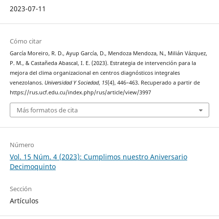
2023-07-11
Cómo citar
García Moreiro, R. D., Ayup García, D., Mendoza Mendoza, N., Milián Vázquez,
P. M., & Castañeda Abascal, I. E. (2023). Estrategia de intervención para la
mejora del clima organizacional en centros diagnósticos integrales
venezolanos.
Universidad Y Sociedad
,
15
(4), 446–463. Recuperado a partir de
https://rus.ucf.edu.cu/index.php/rus/article/view/3997
Más formatos de cita
Número
Vol. 15 Núm. 4 (2023): Cumplimos nuestro Aniversario
Decimoquinto
Sección
Artículos