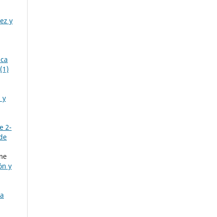
ez y
ica
(1)
 y
e 2-
 de
me
ón y
la