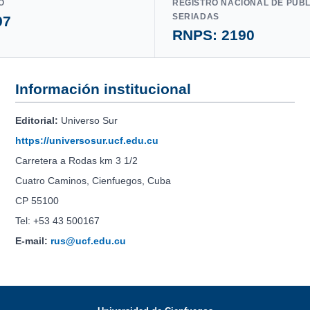
O
REGISTRO NACIONAL DE PUB
SERIADAS
97
RNPS: 2190
Información institucional
Editorial:
Universo Sur
https://universosur.ucf.edu.cu
Carretera a Rodas km 3 1/2
Cuatro Caminos, Cienfuegos, Cuba
CP 55100
Tel: +53 43 500167
E-mail:
rus@ucf.edu.cu