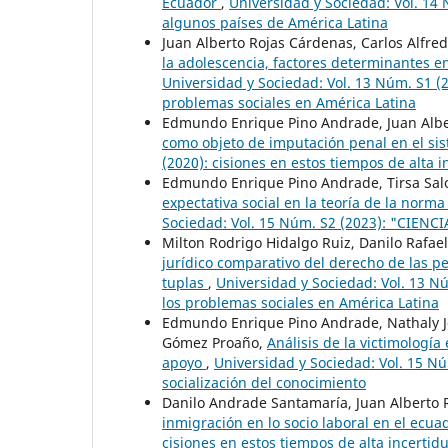
Ecuador
,
Universidad y Sociedad: Vol. 14 
algunos países de América Latina
Juan Alberto Rojas Cárdenas, Carlos Alfre
la adolescencia, factores determinantes en
Universidad y Sociedad: Vol. 13 Núm. S1 (20
problemas sociales en América Latina
Edmundo Enrique Pino Andrade, Juan Alber
como objeto de imputación penal en el sis
(2020): cisiones en estos tiempos de alta
Edmundo Enrique Pino Andrade, Tirsa Sal
expectativa social en la teoría de la norm
Sociedad: Vol. 15 Núm. S2 (2023): "CIE
Milton Rodrigo Hidalgo Ruiz, Danilo Raf
jurídico comparativo del derecho de las p
tuplas
,
Universidad y Sociedad: Vol. 13 Nú
los problemas sociales en América Latina
Edmundo Enrique Pino Andrade, Nathaly J
Gómez Proaño,
Análisis de la victimología
apoyo
,
Universidad y Sociedad: Vol. 15 Nú
socialización del conocimiento
Danilo Andrade Santamaría, Juan Alberto 
inmigración en lo socio laboral en el ecu
cisiones en estos tiempos de alta incerti