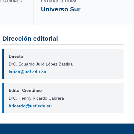
LICACIONES
ENTIDAD EDITORA
Universo Sur
Dirección editorial
Director
DrC. Eduardo Julio López Bastida
kuten@ucf.edu.cu
Editor Científico
DrC. Henrry Ricardo Cabrera
hricardo@ucf.edu.cu