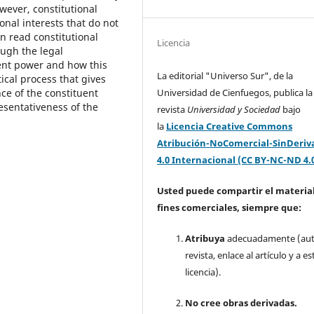
wever, constitutional
onal interests that do not
an read constitutional
Licencia
ugh the legal
uent power and how this
La editorial "Universo Sur", de la
tical process that gives
Universidad de Cienfuegos, publica la
ce of the constituent
esentativeness of the
revista
Universidad y Sociedad
bajo
la
Licencia Creative Commons
Atribución-NoComercial-SinDeriv
4.0 Internacional (CC BY-NC-ND 4.
Usted puede compartir el material
fines comerciales, siempre que:
Atribuya
adecuadamente (aut
revista, enlace al artículo y a es
licencia).
No cree obras derivadas.