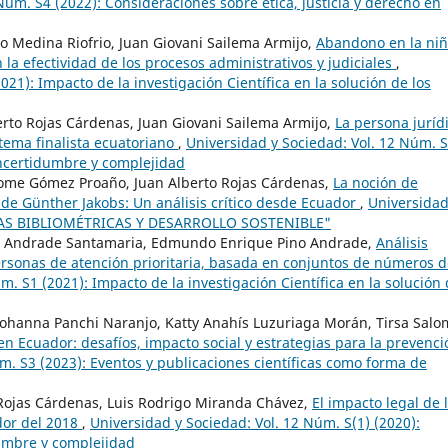
Núm. S4 (2022): Consideraciones sobre ética, justicia y derecho en
do Medina Riofrio, Juan Giovani Sailema Armijo,
Abandono en la niñ
 la efectividad de los procesos administrativos y judiciales
,
21): Impacto de la investigación Científica en la solución de los
to Rojas Cárdenas, Juan Giovani Sailema Armijo,
La persona juríd
tema finalista ecuatoriano
,
Universidad y Sociedad: Vol. 12 Núm. S
 incertidumbre y complejidad
ome Gómez Proaño, Juan Alberto Rojas Cárdenas,
La noción de
a de Günther Jakobs: Un análisis crítico desde Ecuador
,
Universidad
NCIAS BIBLIOMÉTRICAS Y DESARROLLO SOSTENIBLE"
ael Andrade Santamaria, Edmundo Enrique Pino Andrade,
Análisis
ersonas de atención prioritaria, basada en conjuntos de números d
m. S1 (2021): Impacto de la investigación Científica en la solución
ohanna Panchi Naranjo, Katty Anahís Luzuriaga Morán, Tirsa Salo
 en Ecuador: desafíos, impacto social y estrategias para la prevenci
m. S3 (2023): Eventos y publicaciones científicas como forma de
Rojas Cárdenas, Luis Rodrigo Miranda Chávez,
El impacto legal de 
ador del 2018
,
Universidad y Sociedad: Vol. 12 Núm. S(1) (2020):
dumbre y complejidad