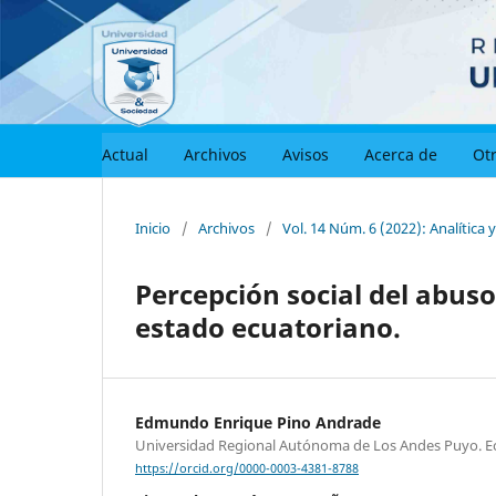
Actual
Archivos
Avisos
Acerca de
Otr
Inicio
/
Archivos
/
Vol. 14 Núm. 6 (2022): Analítica 
Percepción social del abuso
estado ecuatoriano.
Edmundo Enrique Pino Andrade
Universidad Regional Autónoma de Los Andes Puyo. E
https://orcid.org/0000-0003-4381-8788