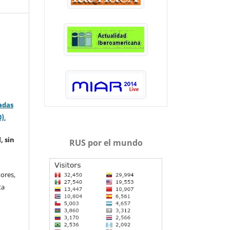
adas
0)
.
, sin
RUS por el mundo
ores,
ta