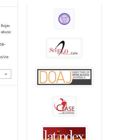
INDEXADA EN:
 Rojas
l abuso
o
458–
le/vie