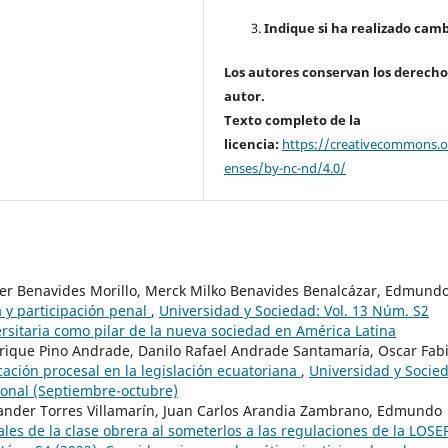
Indique si ha realizado camb
Los autores conservan los derecho
autor.
Texto completo de la
licencia:
https://creativecommons.or
enses/by-nc-nd/4.0/
der Benavides Morillo, Merck Milko Benavides Benalcázar, Edmund
a y participación penal
,
Universidad y Sociedad: Vol. 13 Núm. S2
ersitaria como pilar de la nueva sociedad en América Latina
rique Pino Andrade, Danilo Rafael Andrade Santamaría, Oscar Fab
icación procesal en la legislación ecuatoriana
,
Universidad y Socie
 ional (Septiembre-octubre)
ander Torres Villamarín, Juan Carlos Arandia Zambrano, Edmundo
les de la clase obrera al someterlos a las regulaciones de la LOSE