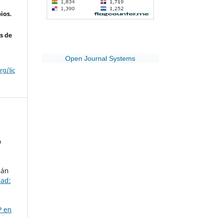
ios.
s de
Open Journal Systems
g/lic
o
ián
dad:
P en