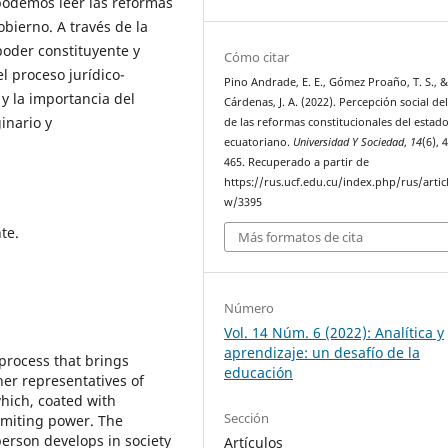
podemos leer las reformas
bierno. A través de la
poder constituyente y
Cómo citar
l proceso jurídico-
Pino Andrade, E. E., Gómez Proaño, T. S., &
 y la importancia del
Cárdenas, J. A. (2022). Percepción social de
inario y
de las reformas constitucionales del estad
ecuatoriano.
Universidad Y Sociedad
,
14
(6), 
465. Recuperado a partir de
https://rus.ucf.edu.cu/index.php/rus/artic
w/3395
te.
Más formatos de cita
Número
Vol. 14 Núm. 6 (2022): Analítica y
aprendizaje: un desafío de la
 process that brings
educación
ther representatives of
which, coated with
Sección
limiting power. The
person develops in society
Artículos