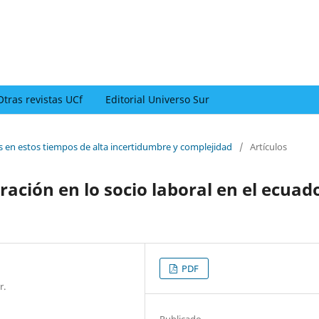
Otras revistas UCf
Editorial Universo Sur
es en estos tiempos de alta incertidumbre y complejidad
/
Artículos
ración en lo socio laboral en el ecuad
PDF
r.
Publicado