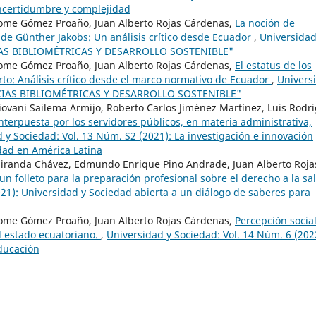
 incertidumbre y complejidad
ome Gómez Proaño, Juan Alberto Rojas Cárdenas,
La noción de
a de Günther Jakobs: Un análisis crítico desde Ecuador
,
Universidad
NCIAS BIBLIOMÉTRICAS Y DESARROLLO SOSTENIBLE"
ome Gómez Proaño, Juan Alberto Rojas Cárdenas,
El estatus de los
to: Análisis crítico desde el marco normativo de Ecuador
,
Univers
IENCIAS BIBLIOMÉTRICAS Y DESARROLLO SOSTENIBLE"
ovani Sailema Armijo, Roberto Carlos Jiménez Martínez, Luis Rodr
nterpuesta por los servidores públicos, en materia administrativa,
 y Sociedad: Vol. 13 Núm. S2 (2021): La investigación e innovación
edad en América Latina
Miranda Chávez, Edmundo Enrique Pino Andrade, Juan Alberto Roja
 un folleto para la preparación profesional sobre el derecho a la s
021): Universidad y Sociedad abierta a un diálogo de saberes para
ome Gómez Proaño, Juan Alberto Rojas Cárdenas,
Percepción social
l estado ecuatoriano.
,
Universidad y Sociedad: Vol. 14 Núm. 6 (202
educación