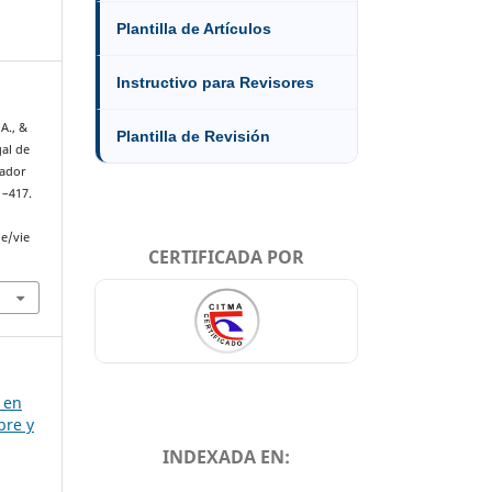
Plantilla de Artículos
Instructivo para Revisores
A., &
Plantilla de Revisión
gal de
uador
1–417.
le/vie
CERTIFICADA POR
s en
bre y
INDEXADA EN: