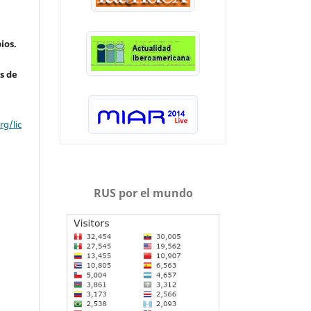
ios.
s de
g/lic
RUS por el mundo