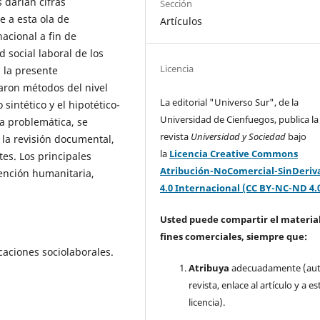
s darían cifras
Sección
 a esta ola de
Artículos
nacional a fin de
 social laboral de los
Licencia
n la presente
icaron métodos del nivel
La editorial "Universo Sur", de la
o sintético y el hipotético-
Universidad de Cienfuegos, publica la
a problemática, se
revista
Universidad y Sociedad
bajo
 la revisión documental,
la
Licencia Creative Commons
tes. Los principales
Atribución-NoComercial-SinDeriv
ención humanitaria,
4.0 Internacional (CC BY-NC-ND 4.
Usted puede compartir el material
fines comerciales, siempre que:
icaciones sociolaborales.
Atribuya
adecuadamente (aut
revista, enlace al artículo y a es
licencia).