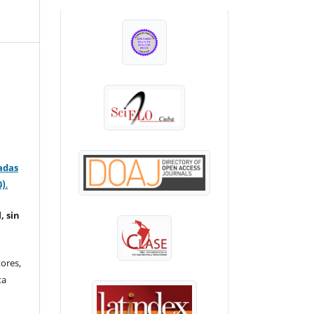
INDEXADA EN:
adas
0)
.
, sin
ores,
ta