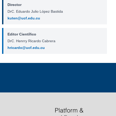
Director
DrC. Eduardo Julio López Bastida
kuten@ucf.edu.cu
Editor Científico
DrC. Henrry Ricardo Cabrera
hricardo@ucf.edu.cu