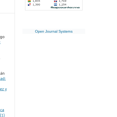
Open Journal Systems
igo
:
,
ián
dad:
ez y
ica
(1)