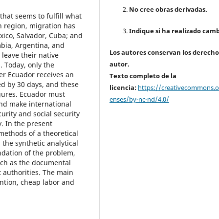
No cree obras derivadas.
hat seems to fulfill what
an region, migration has
Indique si ha realizado camb
exico, Salvador, Cuba; and
mbia, Argentina, and
Los autores conservan los derecho
leave their native
autor.
s. Today, only the
er Ecuador receives an
Texto completo de la
ed by 30 days, and these
licencia:
https://creativecommons.or
igures. Ecuador must
enses/by-nc-nd/4.0/
and make international
urity and social security
y. In the present
 methods of a theoretical
, the synthetic analytical
ndation of the problem,
uch as the documental
t authorities. The main
ntion, cheap labor and