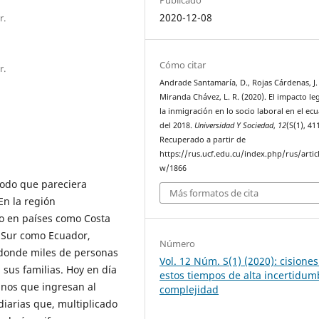
2020-12-08
r.
Cómo citar
r.
Andrade Santamaría, D., Rojas Cárdenas, J. 
Miranda Chávez, L. R. (2020). El impacto le
la inmigración en lo socio laboral en el ec
del 2018.
Universidad Y Sociedad
,
12
(S(1), 41
Recuperado a partir de
https://rus.ucf.edu.cu/index.php/rus/artic
w/1866
odo que pareciera
Más formatos de cita
En la región
o en países como Costa
l Sur como Ecuador,
Número
 donde miles de personas
Vol. 12 Núm. S(1) (2020): cisione
 sus familias. Hoy en día
estos tiempos de alta incertidum
anos que ingresan al
complejidad
iarias que, multiplicado