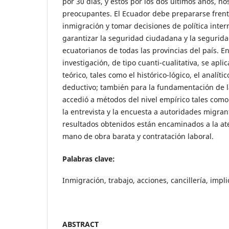
por 30 días, y estos por los dos últimos años, no
preocupantes. El Ecuador debe prepararse frente
inmigración y tomar decisiones de política inter
garantizar la seguridad ciudadana y la seguridad
ecuatorianos de todas las provincias del país. E
investigación, de tipo cuanti-cualitativa, se apl
teórico, tales como el histórico-lógico, el analític
deductivo; también para la fundamentación de l
accedió a métodos del nivel empírico tales como
la entrevista y la encuesta a autoridades migran
resultados obtenidos están encaminados a la at
mano de obra barata y contratación laboral.
Palabras clave:
Inmigración, trabajo, acciones, cancillería, impl
ABSTRACT