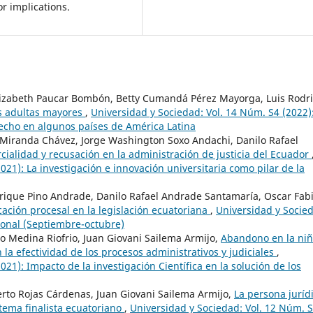
or implications.
Elizabeth Paucar Bombón, Betty Cumandá Pérez Mayorga, Luis Rodr
s adultas mayores
,
Universidad y Sociedad: Vol. 14 Núm. S4 (2022)
erecho en algunos países de América Latina
o Miranda Chávez, Jorge Washington Soxo Andachi, Danilo Rafael
rcialidad y recusación en la administración de justicia del Ecuador
021): La investigación e innovación universitaria como pilar de la
rique Pino Andrade, Danilo Rafael Andrade Santamaría, Oscar Fab
icación procesal en la legislación ecuatoriana
,
Universidad y Socie
 ional (Septiembre-octubre)
do Medina Riofrio, Juan Giovani Sailema Armijo,
Abandono en la niñ
 la efectividad de los procesos administrativos y judiciales
,
21): Impacto de la investigación Científica en la solución de los
to Rojas Cárdenas, Juan Giovani Sailema Armijo,
La persona juríd
tema finalista ecuatoriano
,
Universidad y Sociedad: Vol. 12 Núm. S