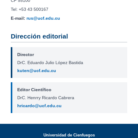
CP 55100
Tel: +53 43 500167
E-mail:
rus@ucf.edu.cu
Dirección editorial
Director
DrC. Eduardo Julio López Bastida
kuten@ucf.edu.cu
Editor Científico
DrC. Henrry Ricardo Cabrera
hricardo@ucf.edu.cu
Universidad de Cienfuegos