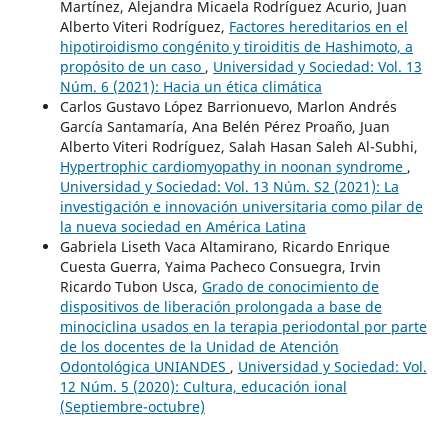
Martínez, Alejandra Micaela Rodríguez Acurio, Juan
Alberto Viteri Rodríguez,
Factores hereditarios en el
hipotiroidismo congénito y tiroiditis de Hashimoto, a
propósito de un caso
,
Universidad y Sociedad: Vol. 13
Núm. 6 (2021): Hacia un ética climática
Carlos Gustavo López Barrionuevo, Marlon Andrés
García Santamaría, Ana Belén Pérez Proaño, Juan
Alberto Viteri Rodríguez, Salah Hasan Saleh Al-Subhi,
Hypertrophic cardiomyopathy in noonan syndrome
,
Universidad y Sociedad: Vol. 13 Núm. S2 (2021): La
investigación e innovación universitaria como pilar de
la nueva sociedad en América Latina
Gabriela Liseth Vaca Altamirano, Ricardo Enrique
Cuesta Guerra, Yaima Pacheco Consuegra, Irvin
Ricardo Tubon Usca,
Grado de conocimiento de
dispositivos de liberación prolongada a base de
minociclina usados en la terapia periodontal por parte
de los docentes de la Unidad de Atención
Odontológica UNIANDES
,
Universidad y Sociedad: Vol.
12 Núm. 5 (2020): Cultura, educación ional
(Septiembre-octubre)