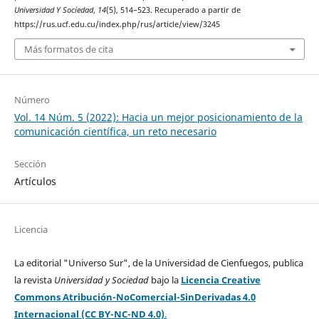
Universidad Y Sociedad
,
14
(5), 514–523. Recuperado a partir de
https://rus.ucf.edu.cu/index.php/rus/article/view/3245
Más formatos de cita
Número
Vol. 14 Núm. 5 (2022): Hacia un mejor posicionamiento de la
comunicación científica, un reto necesario
Sección
Artículos
Licencia
La editorial "Universo Sur", de la Universidad de Cienfuegos, publica
la revista
Universidad y Sociedad
bajo la
Licencia Creative
Commons Atribución-NoComercial-SinDerivadas 4.0
Internacional (CC BY-NC-ND 4.0)
.