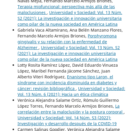
Navas Mejía, Fernando Marcelo Armijos Briones,
Terapia miofuncional: perspectiva más allá de las
maloclusiones
,
Universidad y Sociedad: Vol. 13 Núm.
S2 (2021): La investigación e innovación universitaria
como pilar de la nueva sociedad en América Latina
Gabriela Vaca Altamirano, Ana Belén Manzano Flores,
Fernando Marcelo Armijos Briones,
Porphyromona
gingivalis y su relación con la enfermedad de
Alzheimer
,
Universidad y Sociedad: Vol. 13 Núm. S2
(2021): La investigación e innovación universitaria
como pilar de la nueva sociedad en América Latina
Lotty Rosita Ramírez López, David Eduardo Vinueza
López, Maribel Fernanda Jácome Sánchez, Juan
Alberto Viteri Rodríguez,
Enanismo tipo Laron, el
síndrome con incidencia disminuida en diabetes y
cáncer: revisión bibliográfica
,
Universidad y Sociedad:
Vol. 13 Núm. 6 (2021): Hacia un ética climática
Verónica Alejandra Salame Ortiz, Rómulo Guillermo
López Torres, Fernando Marcelo Armijos Briones,
La
correlación entre la maloclusión y la postura corporal
,
Universidad y Sociedad: Vol. 14 Núm. S3 (2022):
Investigación y desarrollo después de la COVID-19
Carmen Salinas Goodier, Verónica Alejandra Salame