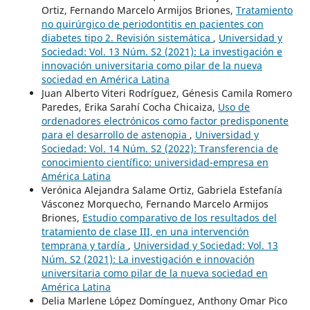
Ortiz, Fernando Marcelo Armijos Briones,
Tratamiento
no quirúrgico de periodontitis en pacientes con
diabetes tipo 2. Revisión sistemática
,
Universidad y
Sociedad: Vol. 13 Núm. S2 (2021): La investigación e
innovación universitaria como pilar de la nueva
sociedad en América Latina
Juan Alberto Viteri Rodríguez, Génesis Camila Romero
Paredes, Erika Sarahí Cocha Chicaiza,
Uso de
ordenadores electrónicos como factor predisponente
para el desarrollo de astenopia
,
Universidad y
Sociedad: Vol. 14 Núm. S2 (2022): Transferencia de
conocimiento científico: universidad-empresa en
América Latina
Verónica Alejandra Salame Ortiz, Gabriela Estefanía
Vásconez Morquecho, Fernando Marcelo Armijos
Briones,
Estudio comparativo de los resultados del
tratamiento de clase III, en una intervención
temprana y tardía
,
Universidad y Sociedad: Vol. 13
Núm. S2 (2021): La investigación e innovación
universitaria como pilar de la nueva sociedad en
América Latina
Delia Marlene López Domínguez, Anthony Omar Pico