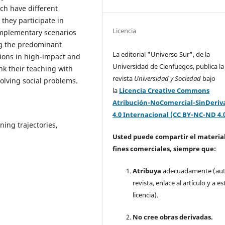
ich have different
 they participate in
Licencia
omplementary scenarios
ng the predominant
La editorial "Universo Sur", de la
tions in high-impact and
Universidad de Cienfuegos, publica la
ink their teaching with
revista
Universidad y Sociedad
bajo
solving social problems.
la
Licencia Creative Commons
Atribución-NoComercial-SinDeriv
4.0 Internacional (CC BY-NC-ND 4.
ning trajectories,
Usted puede compartir el material
fines comerciales, siempre que:
Atribuya
adecuadamente (aut
revista, enlace al artículo y a es
licencia).
No cree obras derivadas.