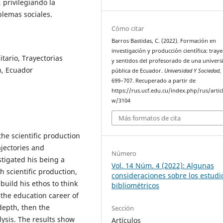
 privilegiando la
blemas sociales.
Cómo citar
Barros Bastidas, C. (2022). Formación en
investigación y producción científica: traye
tario, Trayectorias
y sentidos del profesorado de una univers
n, Ecuador
pública de Ecuador.
Universidad Y Sociedad
,
699–707. Recuperado a partir de
https://rus.ucf.edu.cu/index.php/rus/artic
w/3104
Más formatos de cita
he scientific production
ajectories and
Número
stigated his being a
Vol. 14 Núm. 4 (2022): Algunas
h scientific production,
consideraciones sobre los estudi
 build his ethos to think
bibliométricos
 the education career of
 depth, then the
Sección
ysis. The results show
Artículos