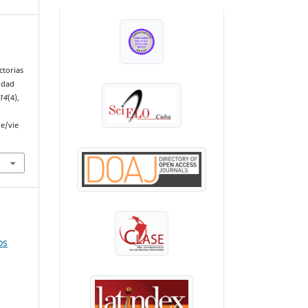
INDEXADA EN:
ctorias
idad
14
(4),
le/vie
os