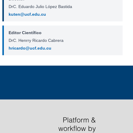
DrC. Eduardo Julio López Bastida
kuten@ucf.edu.cu
Editor Científico
DrC. Henrry Ricardo Cabrera
hricardo@ucf.edu.cu