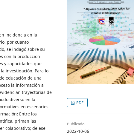
en incidencia en la
rio, por cuanto
ido, se indagó sobre su
es con la producción
des y capacidades que
a investigación. Para lo
a de educación de una
ocesó la información a
 evidencian trayectorias de
odo diverso en la
PDF
 formativos en escenarios
rmación: Entre los
tífica, priman las
Publicado
er colaborativo; de ese
2022-10-06