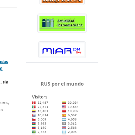
adas
0)
.
, sin
RUS por el mundo
ores,
ta