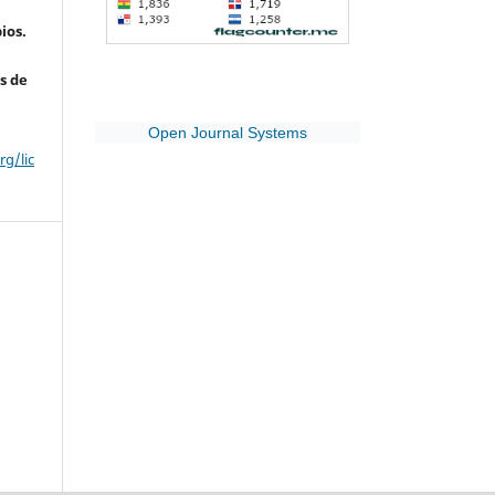
ios.
s de
Open Journal Systems
g/lic