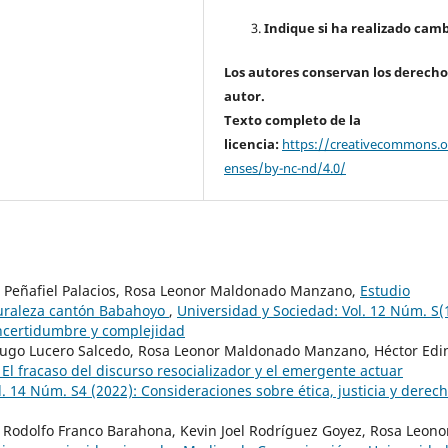
Indique si ha realizado camb
Los autores conservan los derecho
autor.
Texto completo de la
licencia:
https://creativecommons.or
enses/by-nc-nd/4.0/
ier Peñafiel Palacios, Rosa Leonor Maldonado Manzano,
Estudio
aturaleza cantón Babahoyo
,
Universidad y Sociedad: Vol. 12 Núm. S(
 incertidumbre y complejidad
r Hugo Lucero Salcedo, Rosa Leonor Maldonado Manzano, Héctor Edi
. El fracaso del discurso resocializador y el emergente actuar
. 14 Núm. S4 (2022): Consideraciones sobre ética, justicia y derec
r Rodolfo Franco Barahona, Kevin Joel Rodríguez Goyez, Rosa Leono