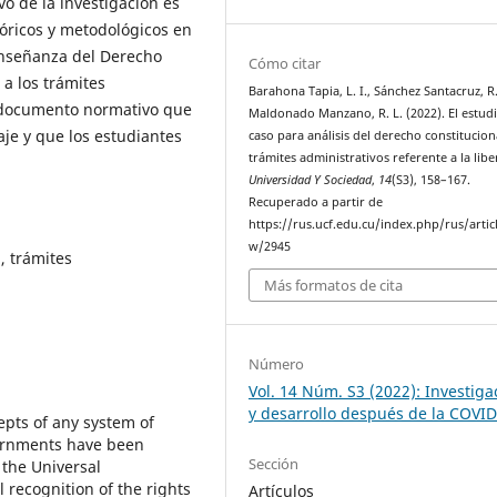
o de la investigación es
eóricos y metodológicos en
enseñanza del Derecho
Cómo citar
 a los trámites
Barahona Tapia, L. I., Sánchez Santacruz, R.
, documento normativo que
Maldonado Manzano, R. L. (2022). El estud
je y que los estudiantes
caso para análisis del derecho constituciona
trámites administrativos referente a la libe
Universidad Y Sociedad
,
14
(S3), 158–167.
Recuperado a partir de
https://rus.ucf.edu.cu/index.php/rus/artic
w/2945
, trámites
Más formatos de cita
Número
Vol. 14 Núm. S3 (2022): Investiga
y desarrollo después de la COVI
pts of any system of
vernments have been
Sección
 the Universal
 recognition of the rights
Artículos