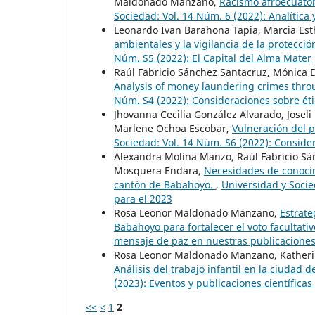
Maldonado Manzano,
Racismo afroecuator
Sociedad: Vol. 14 Núm. 6 (2022): Analítica
Leonardo Ivan Barahona Tapia, Marcia Es
ambientales y la vigilancia de la protecc
Núm. S5 (2022): El Capital del Alma Mater
Raúl Fabricio Sánchez Santacruz, Mónica 
Analysis of money laundering crimes thro
Núm. S4 (2022): Consideraciones sobre éti
Jhovanna Cecilia González Alvarado, Jose
Marlene Ochoa Escobar,
Vulneración del 
Sociedad: Vol. 14 Núm. S6 (2022): Conside
Alexandra Molina Manzo, Raúl Fabricio Sán
Mosquera Endara,
Necesidades de conocim
cantón de Babahoyo.
,
Universidad y Socie
para el 2023
Rosa Leonor Maldonado Manzano,
Estrate
Babahoyo para fortalecer el voto facultati
mensaje de paz en nuestras publicacione
Rosa Leonor Maldonado Manzano, Katherin
Análisis del trabajo infantil en la ciudad
(2023): Eventos y publicaciones científica
<<
<
1
2