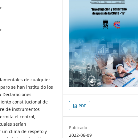
r
r
ndamentales de cualquier
aro se han instituido los
a Declaraciones
ento constitucional de
PDF
ere de instrumentos
rmita el control,
 cuales serían
Publicado
r un clima de respeto y
2022-06-09