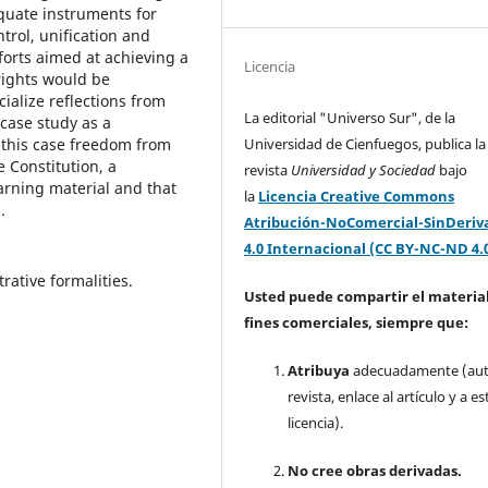
uate instruments for
ntrol, unification and
fforts aimed at achieving a
Licencia
rights would be
cialize reflections from
La editorial "Universo Sur", de la
 case study as a
Universidad de Cienfuegos, publica la
 this case freedom from
 Constitution, a
revista
Universidad y Sociedad
bajo
arning material and that
la
Licencia Creative Commons
.
Atribución-NoComercial-SinDeriv
4.0 Internacional (CC BY-NC-ND 4.
rative formalities.
Usted puede compartir el material
fines comerciales, siempre que:
Atribuya
adecuadamente (aut
revista, enlace al artículo y a es
licencia).
No cree obras derivadas.