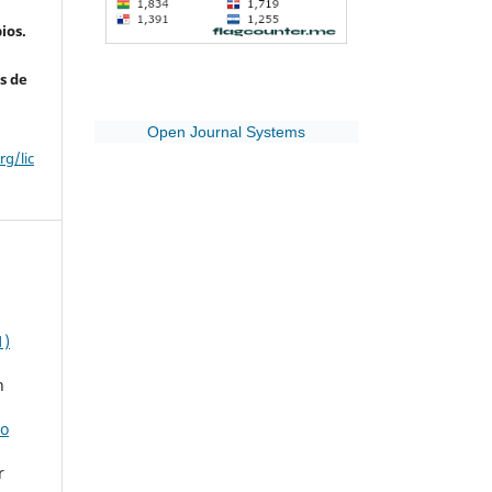
ios.
s de
Open Journal Systems
g/lic
1)
n
ho
r