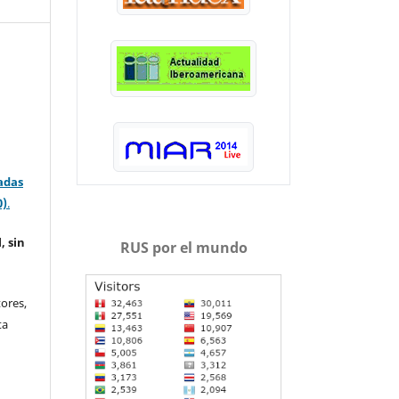
adas
0)
.
, sin
RUS por el mundo
ores,
ta