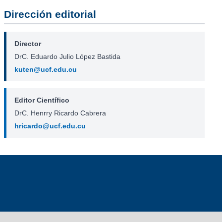
Dirección editorial
Director
DrC. Eduardo Julio López Bastida
kuten@ucf.edu.cu
Editor Científico
DrC. Henrry Ricardo Cabrera
hricardo@ucf.edu.cu