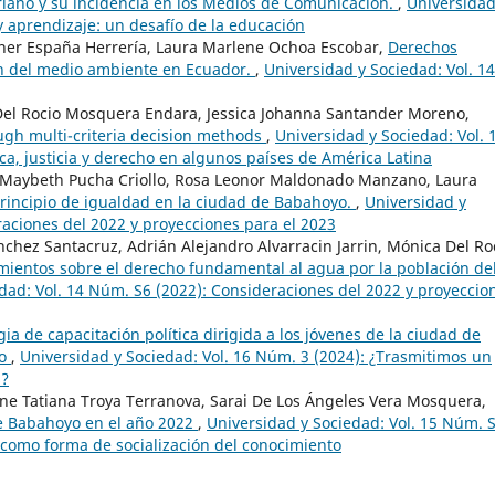
iano y su incidencia en los Medios de Comunicación.
,
Universidad
 y aprendizaje: un desafío de la educación
ther España Herrería, Laura Marlene Ochoa Escobar,
Derechos
ión del medio ambiente en Ecuador.
,
Universidad y Sociedad: Vol. 14
Del Rocio Mosquera Endara, Jessica Johanna Santander Moreno,
ugh multi-criteria decision methods
,
Universidad y Sociedad: Vol. 
ca, justicia y derecho en algunos países de América Latina
li Maybeth Pucha Criollo, Rosa Leonor Maldonado Manzano, Laura
principio de igualdad en la ciudad de Babahoyo.
,
Universidad y
raciones del 2022 y proyecciones para el 2023
chez Santacruz, Adrián Alejandro Alvarracin Jarrin, Mónica Del Ro
ientos sobre el derecho fundamental al agua por la población de
dad: Vol. 14 Núm. S6 (2022): Consideraciones del 2022 y proyeccio
gia de capacitación política dirigida a los jóvenes de la ciudad de
vo
,
Universidad y Sociedad: Vol. 16 Núm. 3 (2024): ¿Trasmitimos un
s?
e Tatiana Troya Terranova, Sarai De Los Ángeles Vera Mosquera,
 de Babahoyo en el año 2022
,
Universidad y Sociedad: Vol. 15 Núm. 
s como forma de socialización del conocimiento