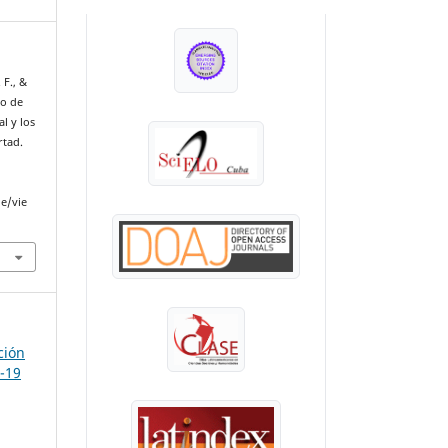
INDEXADA EN:
 F., &
io de
l y los
rtad.
le/vie
ción
D-19