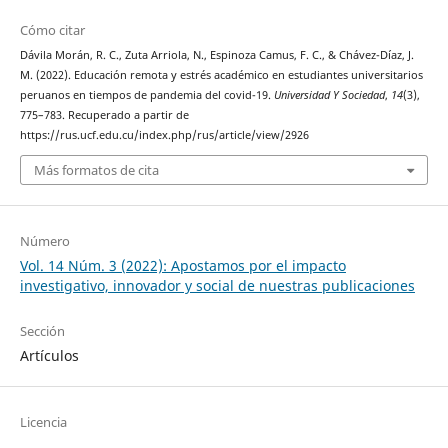
Cómo citar
Dávila Morán, R. C., Zuta Arriola, N., Espinoza Camus, F. C., & Chávez-Díaz, J.
M. (2022). Educación remota y estrés académico en estudiantes universitarios
peruanos en tiempos de pandemia del covid-19.
Universidad Y Sociedad
,
14
(3),
775–783. Recuperado a partir de
https://rus.ucf.edu.cu/index.php/rus/article/view/2926
Más formatos de cita
Número
Vol. 14 Núm. 3 (2022): Apostamos por el impacto
investigativo, innovador y social de nuestras publicaciones
Sección
Artículos
Licencia