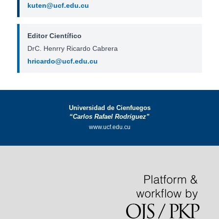
kuten@ucf.edu.cu
Editor Científico
DrC. Henrry Ricardo Cabrera
hricardo@ucf.edu.cu
Universidad de Cienfuegos
“Carlos Rafael Rodríguez”
www.ucf.edu.cu