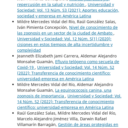
repercusión en la salud y nutrición
,
Universidad y
Sociedad: Vol. 13 Núm. S3 (2021): Aportes educación,
sociedad y empresa en América Latina
Mildre Mercedes Vidal del Río, Raúl González Salas,
Iván Pimienta Concepción,
Nivel de conocimiento de
las zoonosis en un sector de la ciudad de Ambato
,
Universidad y Sociedad: Vol. 12 Núm. S(1) (2020):
cisiones en estos tiempos de alta incertidumbre y
complejidad
Jeanneth Elizabeth Jami Carrera, Aldemar Alejandro
Monsalve Guamán,
Efluvio telógeno como secuela de
Covid-19
,
Universidad y Sociedad: Vol. 14 Núm. S2
(2022): Transferencia de conocimiento científico:
universidad-empresa en América Latina
Mildre Mercedes Vidal del Río, Aldemar Alejandro
Monsalve Guamán,
La equinococosis canina, una
zoonosis de importancia
,
Universidad y Sociedad: Vol.
14 Núm. S2 (2022): Transferencia de conocimiento
científico: universidad-empresa en América Latina
Raúl González Salas, Mildre Mercedes Vidal del Río,
Marcelo Alejandro Jiménez Villa, Darwin Rafael
Villamarín Barragán,
Gestión de áreas protegidas en