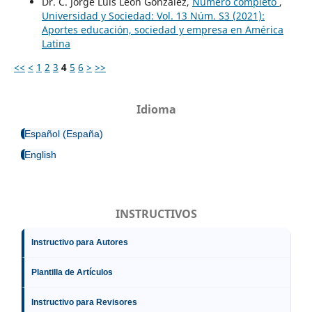
Dr. C. Jorge Luis León González,
Número completo
,
Universidad y Sociedad: Vol. 13 Núm. S3 (2021):
Aportes educación, sociedad y empresa en América
Latina
<<
<
1
2
3
4
5
6
>
>>
Idioma
Español (España)
English
INSTRUCTIVOS
Instructivo para Autores
Plantilla de Artículos
Instructivo para Revisores