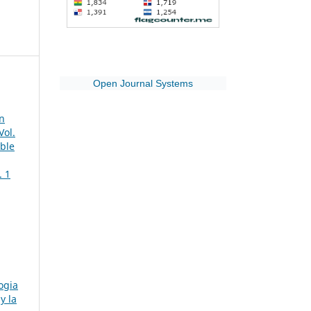
Open Journal Systems
n
Vol.
ible
. 1
ogia
y la