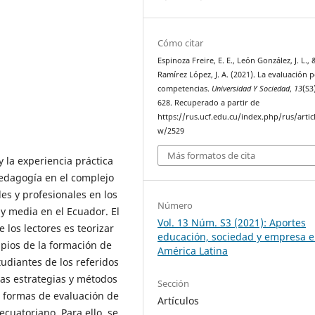
Cómo citar
Espinoza Freire, E. E., León González, J. L., 
Ramírez López, J. A. (2021). La evaluación 
competencias.
Universidad Y Sociedad
,
13
(S3
628. Recuperado a partir de
https://rus.ucf.edu.cu/index.php/rus/artic
w/2529
Más formatos de cita
y la experiencia práctica
Pedagogía en el complejo
s y profesionales en los
Número
 y media en el Ecuador. El
Vol. 13 Núm. S3 (2021): Aportes
 los lectores es teorizar
educación, sociedad y empresa 
ipios de la formación de
América Latina
udiantes de los referidos
las estrategias y métodos
Sección
 formas de evaluación de
Artículos
cuatoriano. Para ello, se