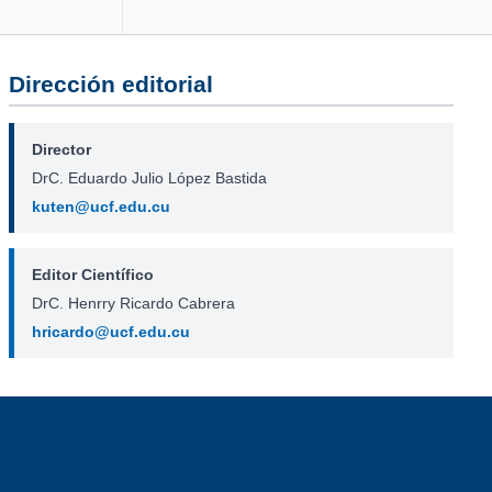
Dirección editorial
Director
DrC. Eduardo Julio López Bastida
kuten@ucf.edu.cu
Editor Científico
DrC. Henrry Ricardo Cabrera
hricardo@ucf.edu.cu