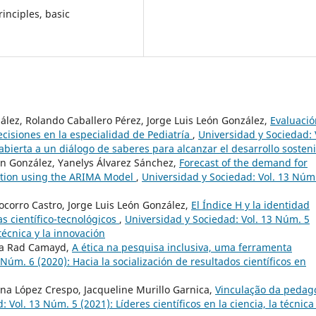
inciples, basic
lez, Rolando Caballero Pérez, Jorge Luis León González,
Evaluació
ecisiones en la especialidad de Pediatría
,
Universidad y Sociedad: 
bierta a un diálogo de saberes para alcanzar el desarrollo sosten
n González, Yanelys Álvarez Sánchez,
Forecast of the demand for
ation using the ARIMA Model
,
Universidad y Sociedad: Vol. 13 Núm
corro Castro, Jorge Luis León González,
El Índice H y la identidad
as científico-tecnológicos
,
Universidad y Sociedad: Vol. 13 Núm. 5
 técnica y la innovación
ra Rad Camayd,
A ética na pesquisa inclusiva, uma ferramenta
Núm. 6 (2020): Hacia la socialización de resultados científicos en
na López Crespo, Jacqueline Murillo Garnica,
Vinculação da pedag
 Vol. 13 Núm. 5 (2021): Líderes científicos en la ciencia, la técnica 