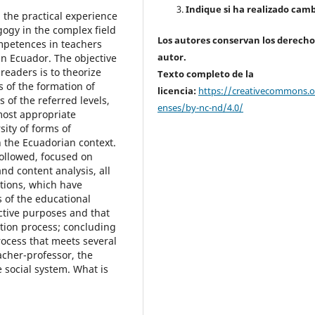
Indique si ha realizado camb
d the practical experience
gogy in the complex field
Los autores conservan los derecho
mpetences in teachers
autor.
n Ecuador. The objective
 readers is to theorize
Texto completo de la
s of the formation of
licencia:
https://creativecommons.or
 of the referred levels,
enses/by-nc-nd/4.0/
most appropriate
sity of forms of
 the Ecuadorian context.
followed, focused on
nd content analysis, all
ctions, which have
 of the educational
ective purposes and that
ation process; concluding
rocess that meets several
eacher-professor, the
e social system. What is