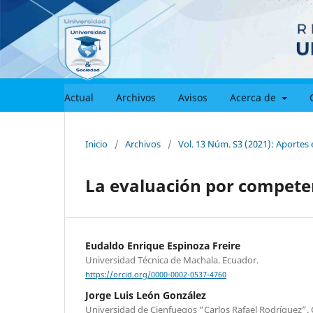
Actual
Archivos
Avisos
Acerca de
Inicio
/
Archivos
/
Vol. 13 Núm. S3 (2021): Aportes
La evaluación por compete
Eudaldo Enrique Espinoza Freire
Universidad Técnica de Machala. Ecuador.
https://orcid.org/0000-0002-0537-4760
Jorge Luis León González
Universidad de Cienfuegos “Carlos Rafael Rodríguez”.