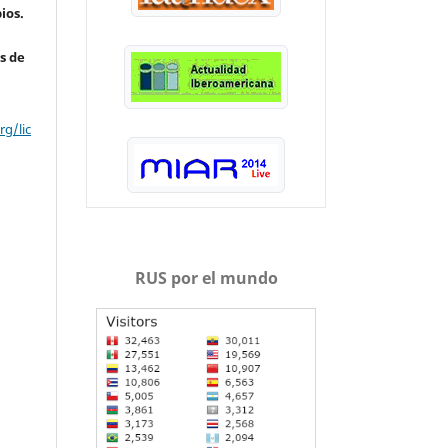
ios.
s de
g/lic
RUS por el mundo