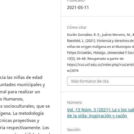
2021-05-11
Cómo citar
Durán González, R. E., Juárez Moreno, M., 
Raesfeld, L. (2021). Violencia y derechos de
niñas de origen indígena en el Municipio 
Felipe Orizatlán, Hidalgo.
Universidad Y Soc
13
(3), 56–68. Recuperado a partir de
https://rus.ucf.edu.cu/index.php/rus/artic
w/2074
acia las niñas de edad
Más formatos de cita
luntades municipales y
ral para realizar un
hos Humanos,
Número
as socioculturales, que se
Vol. 13 Núm. 3 (2021): La s los s
dígena. La metodología
de la vida: inspiración y razón
cnicas proyectivas y
ria respectivamente. Los
Sección