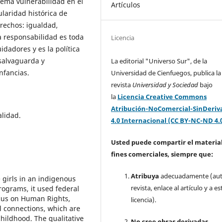
rema vulnerabilidad en el
Artículos
cularidad histórica de
rechos: igualdad,
La responsabilidad es toda
Licencia
idadores y es la política
salvaguarda y
La editorial "Universo Sur", de la
nfancias.
Universidad de Cienfuegos, publica la
revista
Universidad y Sociedad
bajo
la
Licencia Creative Commons
Atribución-NoComercial-SinDeriv
alidad.
4.0 Internacional (CC BY-NC-ND 4.
Usted puede compartir el material
fines comerciales, siempre que:
Atribuya
adecuadamente (aut
 girls in an indigenous
revista, enlace al artículo y a es
rograms, it used federal
ocus on Human Rights,
licencia).
l connections, which are
hildhood. The qualitative
No cree obras derivadas.