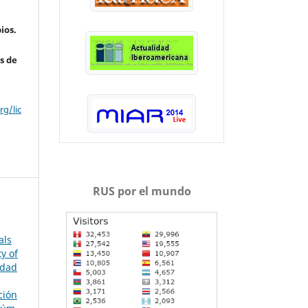
ios.
s de
g/lic
RUS por el mundo
als
y of
idad
ción