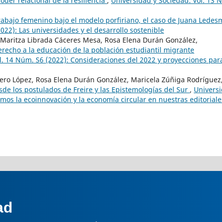
oder relacional de la resiliencia
,
Universidad y Sociedad: Vol. 13 
rabajo femenino bajo el modelo porfiriano, el caso de Juana Lede
022): Las universidades y el desarrollo sostenible
d, Maritza Librada Cáceres Mesa, Rosa Elena Durán González,
recho a la educación de la población estudiantil migrante
l. 14 Núm. S6 (2022): Consideraciones del 2022 y proyecciones para
ero López, Rosa Elena Durán González, Maricela Zúñiga Rodríguez
de los postulados de Freire y las Epistemologías del Sur
,
Univers
amos la ecoinnovación y la economía circular en nuestras editoriale
ad