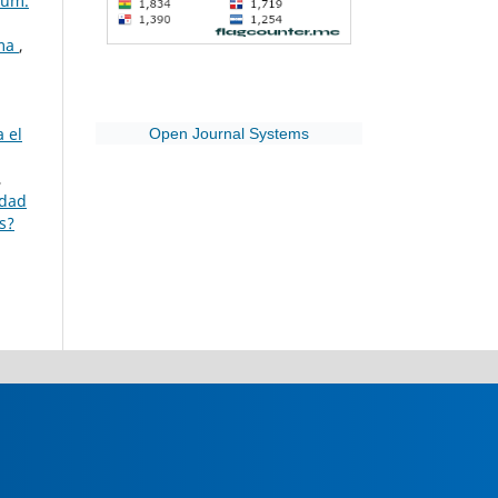
Núm.
sma
,
 el
Open Journal Systems
,
idad
s?