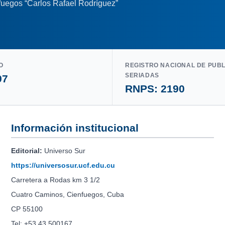
nfuegos “Carlos Rafael Rodríguez”
O
REGISTRO NACIONAL DE PUB
SERIADAS
97
RNPS: 2190
Información institucional
Editorial:
Universo Sur
https://universosur.ucf.edu.cu
Carretera a Rodas km 3 1/2
Cuatro Caminos, Cienfuegos, Cuba
CP 55100
Tel: +53 43 500167