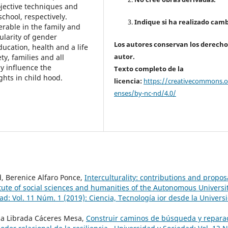
jective techniques and
chool, respectively.
Indique si ha realizado camb
erable in the family and
cularity of gender
Los autores conservan los derecho
ducation, health and a life
autor.
ety, families and all
ly influence the
Texto completo de la
hts in child hood.
licencia:
https://creativecommons.or
enses/by-nc-nd/4.0/
, Berenice Alfaro Ponce,
Interculturality: contributions and propos
titute of social sciences and humanities of the Autonomous Universit
ad: Vol. 11 Núm. 1 (2019): Ciencia, Tecnología ior desde la Univers
tza Librada Cáceres Mesa,
Construir caminos de búsqueda y repara