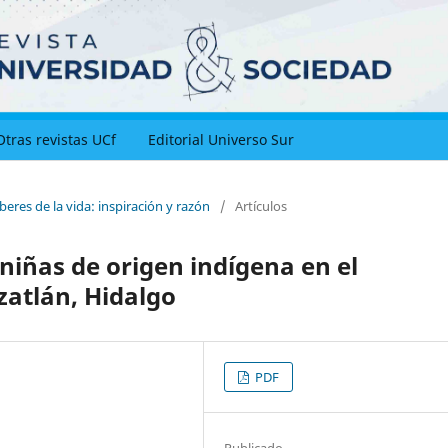
Otras revistas UCf
Editorial Universo Sur
beres de la vida: inspiración y razón
/
Artículos
 niñas de origen indígena en el
zatlán, Hidalgo
PDF
Publicado