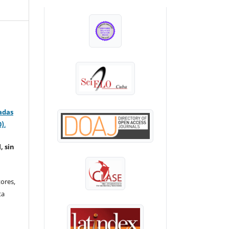
INDEXADA EN:
adas
0)
.
, sin
ores,
ta