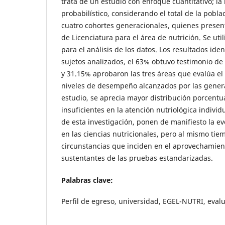
trata de un estudio con enfoque cuantitativo; la
probabilístico, considerando el total de la pobla
cuatro cohortes generacionales, quienes prese
de Licenciatura para el área de nutrición. Se util
para el análisis de los datos. Los resultados iden
sujetos analizados, el 63% obtuvo testimonio de
y 31.15% aprobaron las tres áreas que evalúa el
niveles de desempeño alcanzados por las genera
estudio, se aprecia mayor distribución porcen
insuficientes en la atención nutriológica individ
de esta investigación, ponen de manifiesto la ev
en las ciencias nutricionales, pero al mismo tiem
circunstancias que inciden en el aprovechamien
sustentantes de las pruebas estandarizadas.
Palabras clave:
Perfil de egreso, universidad, EGEL-NUTRI, eval