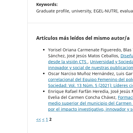
Keywords:
Graduate profile, university, EGEL-NUTRI, evalua
Artículos más leídos del mismo autor/a
Yorisel Oriana Carmenate Figueredo, Blas 
Sánchez, José Jesús Matos Ceballos,
Diseña
desde la visión CTS
,
Universidad y Socieda
innovador y social de nuestras publicacio
Oscar Narciso Muñoz Hernández, Luis Garc
correlacional del Equipo Femenino del po
Sociedad: Vol. 13 Núm. 5 (2021): Líderes cie
Enrique Rafael Farfán Heredia, José Jesús
Evelia del Carmen Concha Chávez,
Formaci
medio superior del municipio del Carmen
por el impacto investigativo, innovador y 
<<
<
1
2