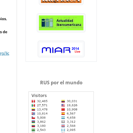
ios.
s de
g/lic
RUS por el mundo