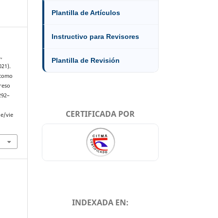
Plantilla de Artículos
Instructivo para Revisores
.,
Plantilla de Revisión
021).
 como
reso
 292–
CERTIFICADA POR
le/vie
INDEXADA EN: