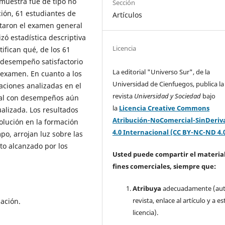
 muestra fue de tipo no
Sección
ción, 61 estudiantes de
Artículos
ntaron el examen general
izó estadística descriptiva
Licencia
tifican qué, de los 61
 desempeño satisfactorio
La editorial "Universo Sur", de la
 examen. En cuanto a los
Universidad de Cienfuegos, publica la
ciones analizadas en el
revista
Universidad y Sociedad
bajo
tual con desempeños aún
la
Licencia Creative Commons
ualizada. Los resultados
Atribución-NoComercial-SinDeriv
olución en la formación
4.0 Internacional (CC BY-NC-ND 4.
po, arrojan luz sobre las
to alcanzado por los
Usted puede compartir el material
fines comerciales, siempre que:
Atribuya
adecuadamente (aut
revista, enlace al artículo y a es
uación.
licencia).