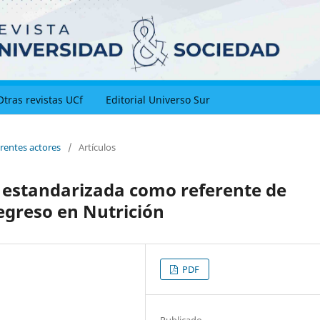
Otras revistas UCf
Editorial Universo Sur
erentes actores
/
Artículos
estandarizada como referente de
 egreso en Nutrición
PDF
Publicado