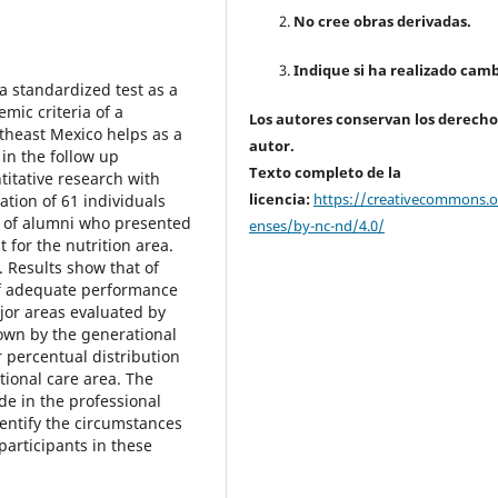
No cree obras derivadas.
Indique si ha realizado camb
a standardized test as a
mic criteria of a
Los autores conservan los derecho
utheast Mexico helps as a
autor.
 in the follow up
Texto completo de la
titative research with
licencia:
https://creativecommons.or
ation of 61 individuals
s of alumni who presented
enses/by-nc-nd/4.0/
for the nutrition area.
. Results show that of
of adequate performance
jor areas evaluated by
own by the generational
 percentual distribution
tional care area. The
de in the professional
dentify the circumstances
participants in these