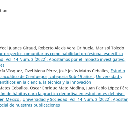
tion.
Yoel Juanes Giraud, Roberto Alexis Vera Orihuela, Marisol Toledo
r proyectos comunitarios como habilidad profesional específica
d: Vol. 14 Núm. 3 (2022): Apostamos por el impacto investigativo,
nes
ía Vásquez, Ovel Mena Pérez, José Jesús Matos Ceballos,
Estudio
lo acuático de Cienfuegos, categoría Sub-15 años
,
Universidad y
ntíficos en la ciencia, la técnica y la innovación
 Matos Ceballos, Oscar Enrique Mato Medina, Juan Pablo López Pére
ón de hábitos para la práctica deportiva en estudiantes del nivel
 en México
,
Universidad y Sociedad: Vol. 14 Núm. 3 (2022): Apost
social de nuestras publicaciones