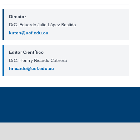
Director
DrC. Eduardo Julio López Bastida
kuten@ucf.edu.cu
Editor Científico
DrC. Henrry Ricardo Cabrera
hricardo@ucf.edu.cu