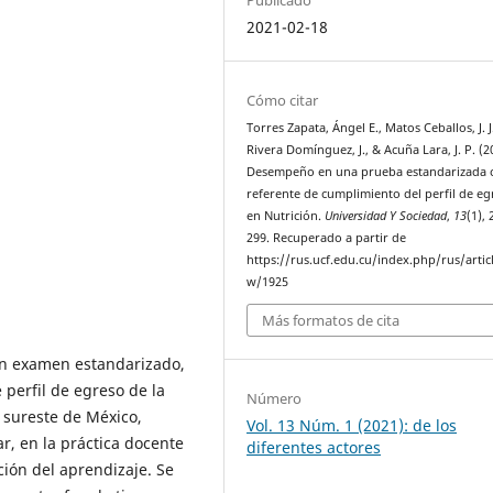
2021-02-18
Cómo citar
Torres Zapata, Ángel E., Matos Ceballos, J. J
Rivera Domínguez, J., & Acuña Lara, J. P. (2
Desempeño en una prueba estandarizada
referente de cumplimiento del perfil de eg
en Nutrición.
Universidad Y Sociedad
,
13
(1),
299. Recuperado a partir de
https://rus.ucf.edu.cu/index.php/rus/artic
w/1925
Más formatos de cita
un examen estandarizado,
 perfil de egreso de la
Número
l sureste de México,
Vol. 13 Núm. 1 (2021): de los
r, en la práctica docente
diferentes actores
ción del aprendizaje. Se