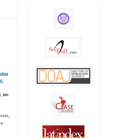
INDEXADA EN:
adas
0)
.
, sin
ores,
ta