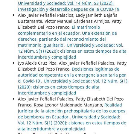
Universidad y Sociedad: Vol. 14 Núm. S3 (2022):
Investigación y desarrollo después de la COVID-19
Alex Javier Peñafiel Palacios, Lady Jamileth Bajaña
Bustamante, Victor Manuel Cárdenas Armijos, Patty
Elizabeth Del Pozo Franco,
El matrimonio
complementario en el ecuador. Una extensión de
derechos, partiendo del reconocimiento del
matrimonio igualitario
,
Universidad y Sociedad: Vol.
12 Núm. S(1) (2020): cisiones en estos tiempos de alta
incertidumbre y complejidad
Iyo Alexis Cruz Piza, Alex Javier Peñafiel Palacios, Patty
Elizabeth Del Pozo Franco,
Decisiones legítimas de
autoridad competente en la emergencia sanitaria por
el Covid-19
,
Universidad y Sociedad: Vol. 12 Núm. S(1)
(2020): cisiones en estos tiempos de alta
incertidumbre y complejidad
Alex Javier Peñafiel Palacios, Patty Elizabeth Del Pozo
Franco, Rosa Leonor Maldonado Manzano,
Realidad
jurídica de la atención prehospitalaria de los cuerpos
de bomberos en Ecuador
,
Universidad y Sociedad:
Vol. 12 Núm. S(1) (2020): cisiones en estos tiempos de
alta incertidumbre y complejidad