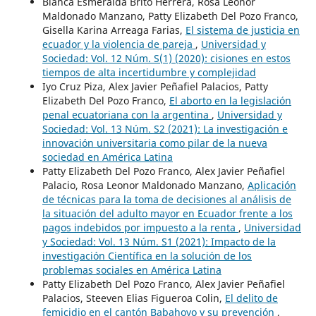
Blanca Esmeralda Brito Herrera, Rosa Leonor
Maldonado Manzano, Patty Elizabeth Del Pozo Franco,
Gisella Karina Arreaga Farias,
El sistema de justicia en
ecuador y la violencia de pareja
,
Universidad y
Sociedad: Vol. 12 Núm. S(1) (2020): cisiones en estos
tiempos de alta incertidumbre y complejidad
Iyo Cruz Piza, Alex Javier Peñafiel Palacios, Patty
Elizabeth Del Pozo Franco,
El aborto en la legislación
penal ecuatoriana con la argentina
,
Universidad y
Sociedad: Vol. 13 Núm. S2 (2021): La investigación e
innovación universitaria como pilar de la nueva
sociedad en América Latina
Patty Elizabeth Del Pozo Franco, Alex Javier Peñafiel
Palacio, Rosa Leonor Maldonado Manzano,
Aplicación
de técnicas para la toma de decisiones al análisis de
la situación del adulto mayor en Ecuador frente a los
pagos indebidos por impuesto a la renta
,
Universidad
y Sociedad: Vol. 13 Núm. S1 (2021): Impacto de la
investigación Científica en la solución de los
problemas sociales en América Latina
Patty Elizabeth Del Pozo Franco, Alex Javier Peñafiel
Palacios, Steeven Elias Figueroa Colin,
El delito de
femicidio en el cantón Babahoyo y su prevención
,