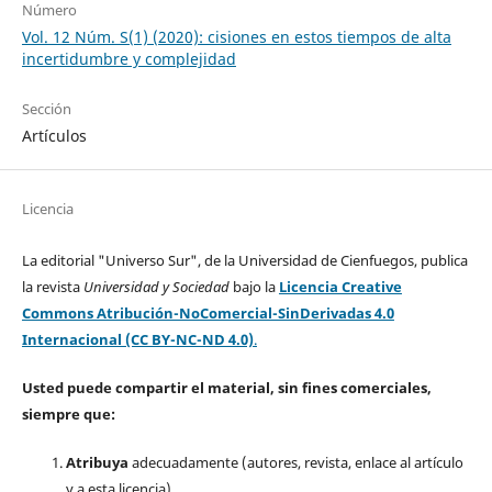
Número
Vol. 12 Núm. S(1) (2020): cisiones en estos tiempos de alta
incertidumbre y complejidad
Sección
Artículos
Licencia
La editorial "Universo Sur", de la Universidad de Cienfuegos, publica
la revista
Universidad y Sociedad
bajo la
Licencia Creative
Commons Atribución-NoComercial-SinDerivadas 4.0
Internacional (CC BY-NC-ND 4.0)
.
Usted puede compartir el material, sin fines comerciales,
siempre que:
Atribuya
adecuadamente (autores, revista, enlace al artículo
y a esta licencia).