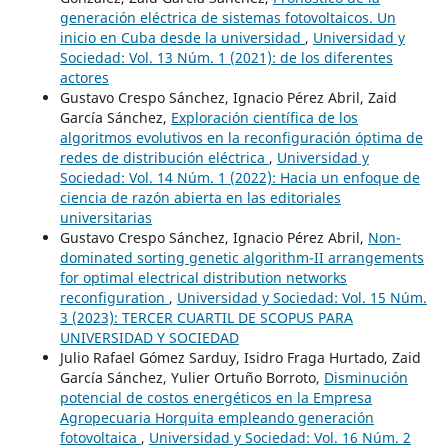
generación eléctrica de sistemas fotovoltaicos. Un
inicio en Cuba desde la universidad
,
Universidad y
Sociedad: Vol. 13 Núm. 1 (2021): de los diferentes
actores
Gustavo Crespo Sánchez, Ignacio Pérez Abril, Zaid
García Sánchez,
Exploración científica de los
algoritmos evolutivos en la reconfiguración óptima de
redes de distribución eléctrica
,
Universidad y
Sociedad: Vol. 14 Núm. 1 (2022): Hacia un enfoque de
ciencia de razón abierta en las editoriales
universitarias
Gustavo Crespo Sánchez, Ignacio Pérez Abril,
Non-
dominated sorting genetic algorithm-II arrangements
for optimal electrical distribution networks
reconfiguration
,
Universidad y Sociedad: Vol. 15 Núm.
3 (2023): TERCER CUARTIL DE SCOPUS PARA
UNIVERSIDAD Y SOCIEDAD
Julio Rafael Gómez Sarduy, Isidro Fraga Hurtado, Zaid
García Sánchez, Yulier Ortuño Borroto,
Disminución
potencial de costos energéticos en la Empresa
Agropecuaria Horquita empleando generación
fotovoltaica
,
Universidad y Sociedad: Vol. 16 Núm. 2