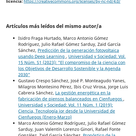
licencia:
https://creativecommons.org/licenses/by-nc-nd/4.0/
Artículos más leídos del mismo autor/a
Isidro Fraga Hurtado, Marco Antonio Gómez
Rodríguez, Julio Rafael Gómez Sarduy, Zaid García
Sánchez,
Predicción de la generación fotovoltaica
usando Deep Learning
,
Universidad y Sociedad: Vol.
15 Núm. S1 (2023): "El compromiso de la ciencia con
los Objetivos de Desarrollo Sostenible y la Agenda
2030"
Gustavo Crespo Sánchez, José P. Monteagudo Yanes,
Milagros Montesino Pérez, Ibis Cruz Virosa, Jorge Luis
Cabrera Sánchez,
La gestión energética en la
fabricación de piensos balanceados en Cienfuegos
,
Universidad y Sociedad: Vol. 11 Núm. 1 (2019):
Ciencia, Tecnología ior desde la Universidad de
Cienfuegos (Enero-Marzo)
Marco Antonio Gómez Rodríguez, Julio Rafael Gómez
Sarduy, Juan Valentín Lorenzo Ginori, Rafael Fonte
González, Zaid García Sánchez,
Pronóstico de la