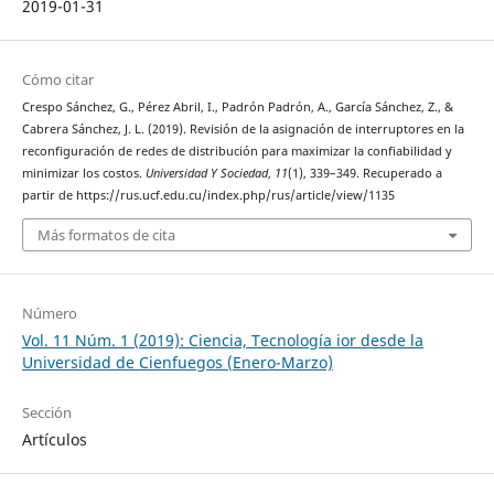
2019-01-31
Cómo citar
Crespo Sánchez, G., Pérez Abril, I., Padrón Padrón, A., García Sánchez, Z., &
Cabrera Sánchez, J. L. (2019). Revisión de la asignación de interruptores en la
reconfiguración de redes de distribución para maximizar la confiabilidad y
minimizar los costos.
Universidad Y Sociedad
,
11
(1), 339–349. Recuperado a
partir de https://rus.ucf.edu.cu/index.php/rus/article/view/1135
Más formatos de cita
Número
Vol. 11 Núm. 1 (2019): Ciencia, Tecnología ior desde la
Universidad de Cienfuegos (Enero-Marzo)
Sección
Artículos