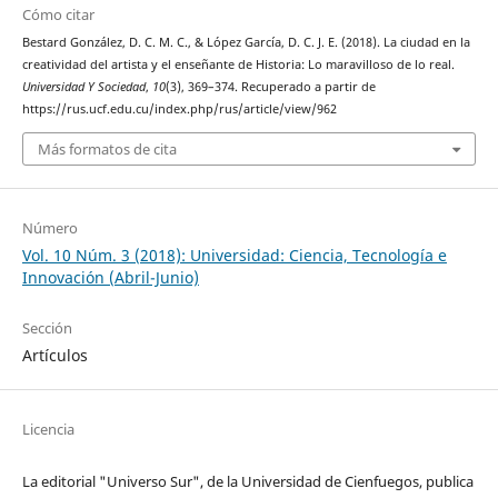
Cómo citar
Bestard González, D. C. M. C., & López García, D. C. J. E. (2018). La ciudad en la
creatividad del artista y el enseñante de Historia: Lo maravilloso de lo real.
Universidad Y Sociedad
,
10
(3), 369–374. Recuperado a partir de
https://rus.ucf.edu.cu/index.php/rus/article/view/962
Más formatos de cita
Número
Vol. 10 Núm. 3 (2018): Universidad: Ciencia, Tecnología e
Innovación (Abril-Junio)
Sección
Artículos
Licencia
La editorial "Universo Sur", de la Universidad de Cienfuegos, publica