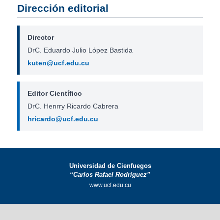
Dirección editorial
Director
DrC. Eduardo Julio López Bastida
kuten@ucf.edu.cu
Editor Científico
DrC. Henrry Ricardo Cabrera
hricardo@ucf.edu.cu
Universidad de Cienfuegos
“Carlos Rafael Rodríguez”
www.ucf.edu.cu