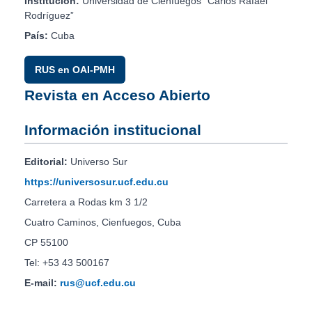
Institución:
Universidad de Cienfuegos “Carlos Rafael
Rodríguez”
País:
Cuba
RUS en OAI-PMH
Revista en Acceso Abierto
Información institucional
Editorial:
Universo Sur
https://universosur.ucf.edu.cu
Carretera a Rodas km 3 1/2
Cuatro Caminos, Cienfuegos, Cuba
CP 55100
Tel: +53 43 500167
E-mail:
rus@ucf.edu.cu