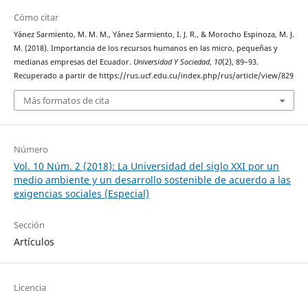
Cómo citar
Yánez Sarmiento, M. M. M., Yánez Sarmiento, I. J. R., & Morocho Espinoza, M. J.
M. (2018). Importancia de los recursos humanos en las micro, pequeñas y
medianas empresas del Ecuador.
Universidad Y Sociedad
,
10
(2), 89–93.
Recuperado a partir de https://rus.ucf.edu.cu/index.php/rus/article/view/829
Más formatos de cita
Número
Vol. 10 Núm. 2 (2018): La Universidad del siglo XXI por un
medio ambiente y un desarrollo sostenible de acuerdo a las
exigencias sociales (Especial)
Sección
Artículos
Licencia