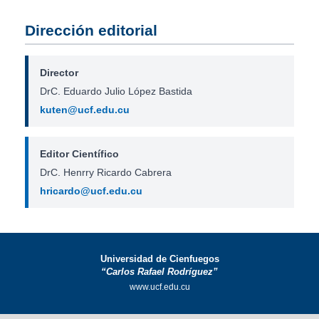
Dirección editorial
Director
DrC. Eduardo Julio López Bastida
kuten@ucf.edu.cu
Editor Científico
DrC. Henrry Ricardo Cabrera
hricardo@ucf.edu.cu
Universidad de Cienfuegos
“Carlos Rafael Rodríguez”
www.ucf.edu.cu