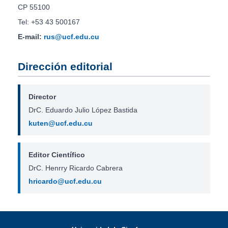
CP 55100
Tel: +53 43 500167
E-mail:
rus@ucf.edu.cu
Dirección editorial
Director
DrC. Eduardo Julio López Bastida
kuten@ucf.edu.cu
Editor Científico
DrC. Henrry Ricardo Cabrera
hricardo@ucf.edu.cu