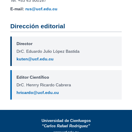
Tel: +53 43 500167
E-mail:
rus@ucf.edu.cu
Dirección editorial
Director
DrC. Eduardo Julio López Bastida
kuten@ucf.edu.cu
Editor Científico
DrC. Henrry Ricardo Cabrera
hricardo@ucf.edu.cu
Universidad de Cienfuegos
“Carlos Rafael Rodríguez”