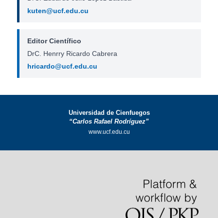
kuten@ucf.edu.cu
Editor Científico
DrC. Henrry Ricardo Cabrera
hricardo@ucf.edu.cu
Universidad de Cienfuegos
“Carlos Rafael Rodríguez”
www.ucf.edu.cu