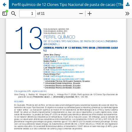
Perfil químico de 12 Clones Tipo Nacional de pasta de cacao (Theobroma cacao L.)